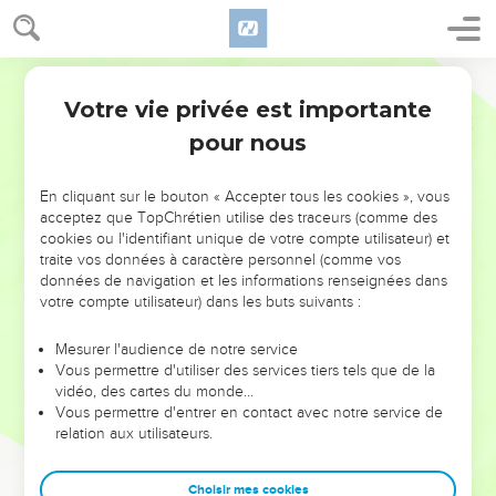
Votre vie privée est importante
pour nous
NE MANQUEZ PAS L’ÉVÉNEMENT
En cliquant sur le bouton « Accepter tous les cookies », vous
DE L’ANNÉE !
acceptez que TopChrétien utilise des traceurs (comme des
cookies ou l'identifiant unique de votre compte utilisateur) et
ET SI LEURS ERREURS POUVAIENT VOUS ÉVITER LES
traite vos données à caractère personnel (comme vos
VOTRES ?
données de navigation et les informations renseignées dans
votre compte utilisateur) dans les buts suivants :
On admire souvent les leaders pour leurs réussites, leur impact,
leur foi ou leur vision. Mais on voit moins les doutes, les erreurs
Mesurer l'audience de notre service
Vous permettre d'utiliser des services tiers tels que de la
et les saisons difficiles qu'ils ont traversés, alors même que ce
vidéo, des cartes du monde…
sont elles qui les ont façonnés.
Vous permettre d'entrer en contact avec notre service de
relation aux utilisateurs.
Dans cette conférence, leaders, entrepreneurs, et responsables
reviennent sur les erreurs marquantes de leur parcours et les
clés pour avancer avec plus de sagesse afin que leurs erreurs
Choisir mes cookies