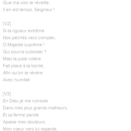
Que ma voix te réveille :
Il en est temps, Seigneur !
[V2]
Si ta rigueur extrême
Nos péchés veut compter,
O Majesté suprême !
Qui pourra subsister ?
Mais ta juste colère
Fait place à ta bonté,
Afin qu'on te révère
Avec humilité.
[V3]
En Dieu je me console
Dans mes plus grands malheurs,
Et sa ferme parole
Apaise mes douleurs.
Mon cœur vers lui regarde,