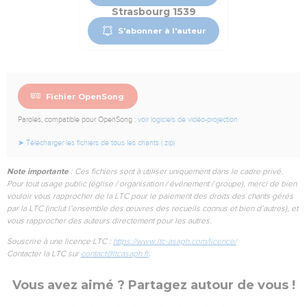
Strasbourg 1539
S'abonner à l'auteur
Fichier OpenSong
Paroles, compatible pour OpenSong :
voir logiciels de vidéo-projection
➤ Télécharger les fichiers de tous les chants (.zip)
Note importante
: Ces fichiers sont à utiliser uniquement dans le cadre privé.
Pour tout usage public (église / organisation / événement / groupe), merci de bien
vouloir vous rapprocher de la LTC pour le paiement des droits des chants gérés
par la LTC (inclut l’ensemble des œuvres des recueils connus et bien d’autres), et
vous rapprocher des auteurs directement pour les autres.
Souscrire à une licence LTC :
https://www.ltc-asaph.com/licence/
Contacter la LTC sur
contact@ltcasaph.fr
.
Vous avez aimé ? Partagez autour de vous !