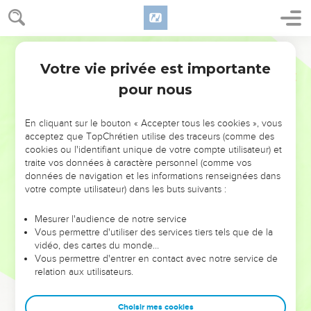
Votre vie privée est importante
pour nous
NE MANQUEZ PAS L’ÉVÉNEMENT
En cliquant sur le bouton « Accepter tous les cookies », vous
DE L’ANNÉE !
acceptez que TopChrétien utilise des traceurs (comme des
cookies ou l'identifiant unique de votre compte utilisateur) et
ET SI LEURS ERREURS POUVAIENT VOUS ÉVITER LES
traite vos données à caractère personnel (comme vos
VOTRES ?
données de navigation et les informations renseignées dans
votre compte utilisateur) dans les buts suivants :
On admire souvent les leaders pour leurs réussites, leur impact,
leur foi ou leur vision. Mais on voit moins les doutes, les erreurs
Mesurer l'audience de notre service
Vous permettre d'utiliser des services tiers tels que de la
et les saisons difficiles qu'ils ont traversés, alors même que ce
vidéo, des cartes du monde…
sont elles qui les ont façonnés.
Vous permettre d'entrer en contact avec notre service de
relation aux utilisateurs.
Dans cette conférence, leaders, entrepreneurs, et responsables
reviennent sur les erreurs marquantes de leur parcours et les
clés pour avancer avec plus de sagesse afin que leurs erreurs
Choisir mes cookies