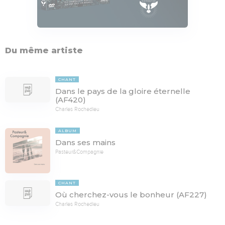
Du même artiste
CHANT
Dans le pays de la gloire éternelle
(AF420)
Charles Rochedieu
ALBUM
Dans ses mains
Pasteur&Compagnie
CHANT
Où cherchez-vous le bonheur (AF227)
Charles Rochedieu