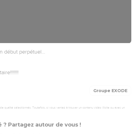
 début perpétuel...
re!!!!!!!
Groupe EXODE
 qualité sélectionnés. Toutefois, si vous veniez à trouver un contenu vidéo illicite ou avec un
 ? Partagez autour de vous !