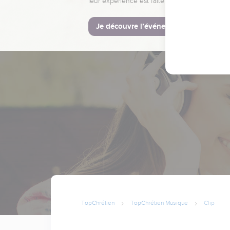
leur expérience est faite pour vous.
Je découvre l’événement
TopChrétien
TopChrétien Musique
Clip