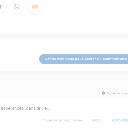
Connectez-vous pour poster un commentaire
Signaler le comm
 espérances, dans ta vie...
15 personnes ont dit Amen
AMEN
RÉPONDR