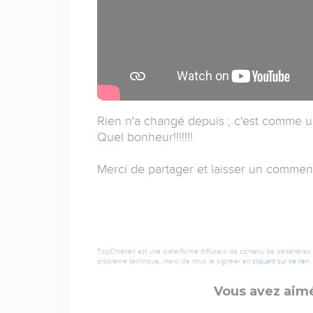
Rien n'a changé depuis ; c'est comme un
Quel bonheur!!!!!!!
Merci de partager et laisser un commentai
TopChrétien est une plate-forme diffuseur de contenu de partenaires de
problème technique, merci de nous le signaler en
cliquant sur ce lien
.
Vous avez aimé