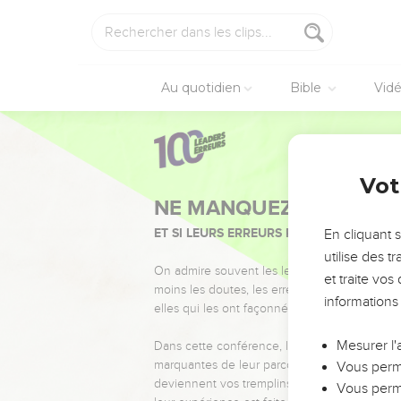
Au quotidien
Bible
Vid
Vot
NE MANQUEZ PAS L’ÉVÉ
ET SI LEURS ERREURS POUVAIENT VOUS 
En cliquant 
utilise des 
On admire souvent les leaders pour leurs réussi
et traite vo
moins les doutes, les erreurs et les saisons di
informations
elles qui les ont façonnés.
Mesurer l'
Dans cette conférence, leaders, entrepreneur
marquantes de leur parcours et les clés pour
Vous perme
deviennent vos tremplins. Que vous guidiez 
Vous perme