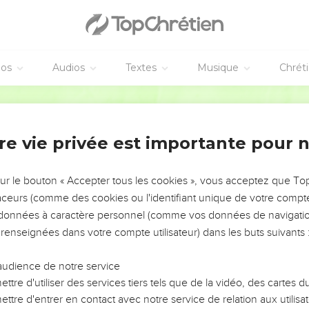
éos
Audios
Textes
Musique
Chrét
re vie privée est importante pour 
NEMENT DE L’ANNÉE !
ÉVITER LES VOTRES ?
sur le bouton « Accepter tous les cookies », vous acceptez que T
traceurs (comme des cookies ou l'identifiant unique de votre compte 
tes, leur impact, leur foi ou leur vision. Mais on voit
s données à caractère personnel (comme vos données de navigatio
fficiles qu'ils ont traversés, alors même que ce sont
 renseignées dans votre compte utilisateur) dans les buts suivants 
audience de notre service
s, et responsables reviennent sur les erreurs
 avancer avec plus de sagesse afin que leurs erreurs
ttre d'utiliser des services tiers tels que de la vidéo, des cartes
un ministère, une équipe, un groupe ou une famille,
ttre d'entrer en contact avec notre service de relation aux utilisat