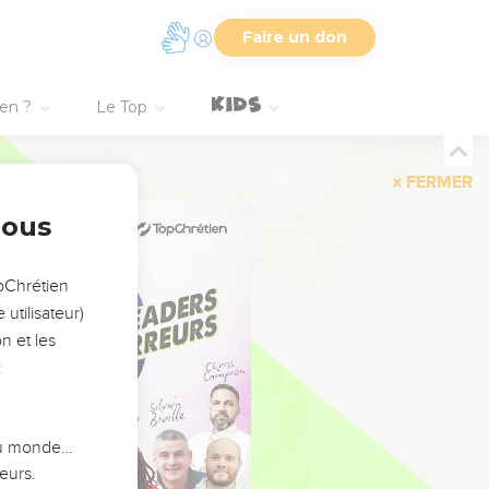
Faire un don
ien ?
Le Top
FERMER
nous
opChrétien
utilisateur)
n et les
:
 du monde…
eurs.