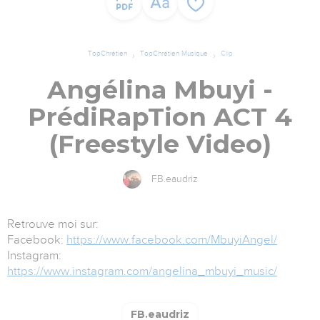
TopChrétien
TopChrétien Musique
Clip
Angélina Mbuyi -
PrédiRapTion ACT 4
(Freestyle Video)
FB.eaudriz
Retrouve moi sur:
Facebook:
https://www.facebook.com/MbuyiAngel/
Instagram:
https://www.instagram.com/angelina_mbuyi_music/
FB.eaudriz