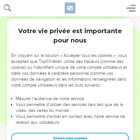
Votre vie privée est importante
pour nous
NE MANQUEZ PAS L’ÉVÉNEMENT
En cliquant sur le bouton « Accepter tous les cookies », vous
DE L’ANNÉE !
acceptez que TopChrétien utilise des traceurs (comme des
cookies ou l'identifiant unique de votre compte utilisateur) et
ET SI LEURS ERREURS POUVAIENT VOUS ÉVITER LES
traite vos données à caractère personnel (comme vos
VOTRES ?
données de navigation et les informations renseignées dans
votre compte utilisateur) dans les buts suivants :
On admire souvent les leaders pour leurs réussites, leur impact,
leur foi ou leur vision. Mais on voit moins les doutes, les erreurs
Mesurer l'audience de notre service
Vous permettre d'utiliser des services tiers tels que de la
et les saisons difficiles qu'ils ont traversés, alors même que ce
vidéo, des cartes du monde…
sont elles qui les ont façonnés.
Vous permettre d'entrer en contact avec notre service de
relation aux utilisateurs.
Dans cette conférence, leaders, entrepreneurs, et responsables
reviennent sur les erreurs marquantes de leur parcours et les
clés pour avancer avec plus de sagesse afin que leurs erreurs
Choisir mes cookies