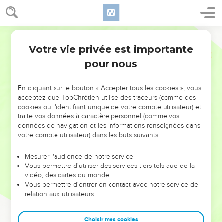
Votre vie privée est importante
pour nous
NE MANQUEZ PAS L’ÉVÉNEMENT
En cliquant sur le bouton « Accepter tous les cookies », vous
DE L’ANNÉE !
acceptez que TopChrétien utilise des traceurs (comme des
cookies ou l'identifiant unique de votre compte utilisateur) et
ET SI LEURS ERREURS POUVAIENT VOUS ÉVITER LES
traite vos données à caractère personnel (comme vos
VOTRES ?
données de navigation et les informations renseignées dans
votre compte utilisateur) dans les buts suivants :
On admire souvent les leaders pour leurs réussites, leur impact,
leur foi ou leur vision. Mais on voit moins les doutes, les erreurs
Mesurer l'audience de notre service
Vous permettre d'utiliser des services tiers tels que de la
et les saisons difficiles qu'ils ont traversés, alors même que ce
vidéo, des cartes du monde…
sont elles qui les ont façonnés.
Vous permettre d'entrer en contact avec notre service de
relation aux utilisateurs.
Dans cette conférence, leaders, entrepreneurs, et responsables
reviennent sur les erreurs marquantes de leur parcours et les
clés pour avancer avec plus de sagesse afin que leurs erreurs
Choisir mes cookies