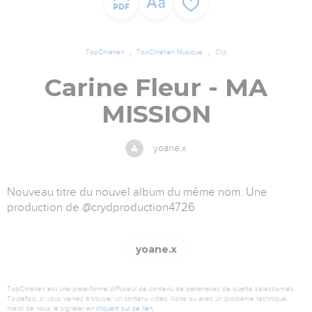
TopChrétien
TopChrétien Musique
Clip
Carine Fleur - MA
MISSION
yoane.x
Nouveau titre du nouvel album du même nom. Une
production de @crydproduction4726
yoane.x
TopChrétien est une plate-forme diffuseur de contenu de partenaires de qualité sélectionnés.
Toutefois, si vous veniez à trouver un contenu vidéo illicite ou avec un problème technique,
merci de nous le signaler en
cliquant sur ce lien
.