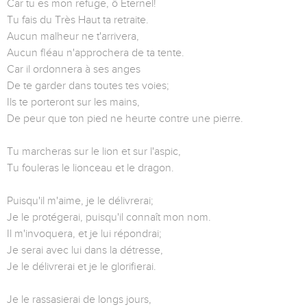
Car tu es mon refuge, ô Éternel!
Tu fais du Très Haut ta retraite.
Aucun malheur ne t'arrivera,
Aucun fléau n'approchera de ta tente.
Car il ordonnera à ses anges
De te garder dans toutes tes voies;
Ils te porteront sur les mains,
De peur que ton pied ne heurte contre une pierre.
Tu marcheras sur le lion et sur l'aspic,
Tu fouleras le lionceau et le dragon.
Puisqu'il m'aime, je le délivrerai;
Je le protégerai, puisqu'il connaît mon nom.
Il m'invoquera, et je lui répondrai;
Je serai avec lui dans la détresse,
Je le délivrerai et je le glorifierai.
Je le rassasierai de longs jours,