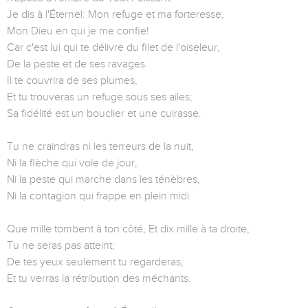
Je dis à l'Éternel: Mon refuge et ma forteresse,
Mon Dieu en qui je me confie!
Car c'est lui qui te délivre du filet de l'oiseleur,
De la peste et de ses ravages.
Il te couvrira de ses plumes,
Et tu trouveras un refuge sous ses ailes;
Sa fidélité est un bouclier et une cuirasse.
Tu ne craindras ni les terreurs de la nuit,
Ni la flèche qui vole de jour,
Ni la peste qui marche dans les ténèbres,
Ni la contagion qui frappe en plein midi.
Que mille tombent à ton côté, Et dix mille à ta droite,
Tu ne seras pas atteint;
De tes yeux seulement tu regarderas,
Et tu verras la rétribution des méchants.