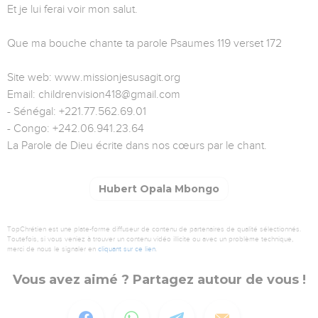
Et je lui ferai voir mon salut.
Que ma bouche chante ta parole Psaumes 119 verset 172
Site web: www.missionjesusagit.org
Email: childrenvision418@gmail.com
- Sénégal: +221.77.562.69.01
- Congo: +242.06.941.23.64
La Parole de Dieu écrite dans nos cœurs par le chant.
Hubert Opala Mbongo
TopChrétien est une plate-forme diffuseur de contenu de partenaires de qualité sélectionnés.
Toutefois, si vous veniez à trouver un contenu vidéo illicite ou avec un problème technique,
merci de nous le signaler en
cliquant sur ce lien
.
Vous avez aimé ? Partagez autour de vous !