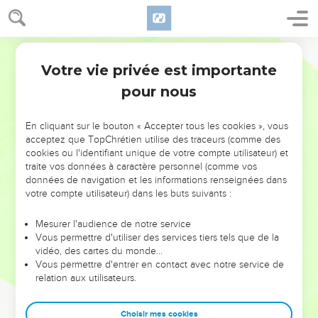
Votre vie privée est importante
pour nous
NE MANQUEZ PAS L’ÉVÉNEMENT
En cliquant sur le bouton « Accepter tous les cookies », vous
DE L’ANNÉE !
acceptez que TopChrétien utilise des traceurs (comme des
cookies ou l'identifiant unique de votre compte utilisateur) et
ET SI LEURS ERREURS POUVAIENT VOUS ÉVITER LES
traite vos données à caractère personnel (comme vos
VOTRES ?
données de navigation et les informations renseignées dans
votre compte utilisateur) dans les buts suivants :
On admire souvent les leaders pour leurs réussites, leur impact,
leur foi ou leur vision. Mais on voit moins les doutes, les erreurs
Mesurer l'audience de notre service
Vous permettre d'utiliser des services tiers tels que de la
et les saisons difficiles qu'ils ont traversés, alors même que ce
vidéo, des cartes du monde…
sont elles qui les ont façonnés.
Vous permettre d'entrer en contact avec notre service de
relation aux utilisateurs.
Dans cette conférence, leaders, entrepreneurs, et responsables
reviennent sur les erreurs marquantes de leur parcours et les
clés pour avancer avec plus de sagesse afin que leurs erreurs
Choisir mes cookies