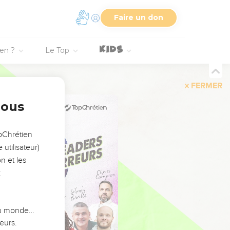
Faire un don
ien ?
Le Top
FERMER
nous
opChrétien
utilisateur)
n et les
:
 du monde…
eurs.