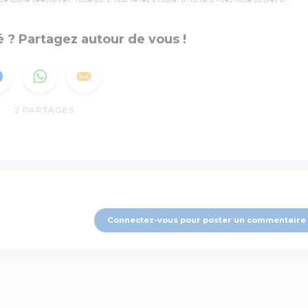
 qualité sélectionnés. Toutefois, si vous veniez à trouver un contenu vidéo illicite ou avec un
 ? Partagez autour de vous !
2
PARTAGES
Connectez-vous pour poster un commentaire