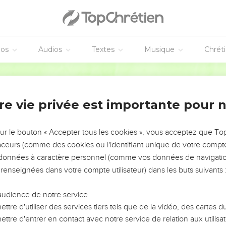
éos
Audios
Textes
Musique
Chrét
re vie privée est importante pour 
NEMENT DE L’ANNÉE !
ÉVITER LES VOTRES ?
sur le bouton « Accepter tous les cookies », vous acceptez que T
traceurs (comme des cookies ou l'identifiant unique de votre compte 
tes, leur impact, leur foi ou leur vision. Mais on voit
s données à caractère personnel (comme vos données de navigatio
fficiles qu'ils ont traversés, alors même que ce sont
 renseignées dans votre compte utilisateur) dans les buts suivants 
audience de notre service
s, et responsables reviennent sur les erreurs
 avancer avec plus de sagesse afin que leurs erreurs
ttre d'utiliser des services tiers tels que de la vidéo, des cartes
un ministère, une équipe, un groupe ou une famille,
ttre d'entrer en contact avec notre service de relation aux utilisat