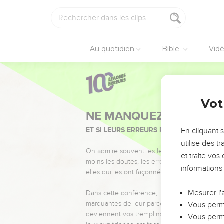
Au quotidien
Bible
Vid
Vot
NE MANQUEZ PAS L’ÉVÉ
ET SI LEURS ERREURS POUVAIENT VOUS 
En cliquant 
utilise des 
On admire souvent les leaders pour leurs réussi
et traite vo
moins les doutes, les erreurs et les saisons di
informations
elles qui les ont façonnés.
Mesurer l'
Dans cette conférence, leaders, entrepreneur
marquantes de leur parcours et les clés pour
Vous perme
deviennent vos tremplins. Que vous guidiez 
Vous perme