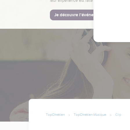
leur expérience est faite pour vous.
Je découvre l’événement
TopChrétien
TopChrétien Musique
Clip