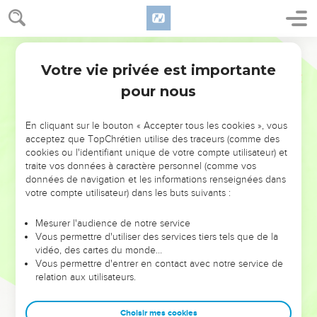
Votre vie privée est importante
pour nous
NE MANQUEZ PAS L’ÉVÉNEMENT
En cliquant sur le bouton « Accepter tous les cookies », vous
DE L’ANNÉE !
acceptez que TopChrétien utilise des traceurs (comme des
cookies ou l'identifiant unique de votre compte utilisateur) et
ET SI LEURS ERREURS POUVAIENT VOUS ÉVITER LES
traite vos données à caractère personnel (comme vos
VOTRES ?
données de navigation et les informations renseignées dans
votre compte utilisateur) dans les buts suivants :
On admire souvent les leaders pour leurs réussites, leur impact,
leur foi ou leur vision. Mais on voit moins les doutes, les erreurs
Mesurer l'audience de notre service
Vous permettre d'utiliser des services tiers tels que de la
et les saisons difficiles qu'ils ont traversés, alors même que ce
vidéo, des cartes du monde…
sont elles qui les ont façonnés.
Vous permettre d'entrer en contact avec notre service de
relation aux utilisateurs.
Dans cette conférence, leaders, entrepreneurs, et responsables
reviennent sur les erreurs marquantes de leur parcours et les
clés pour avancer avec plus de sagesse afin que leurs erreurs
Choisir mes cookies