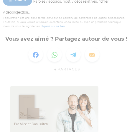
Chant
Paroles / accords, mp3, vidéos relatives, fichier
vidéoprojection...
TopChrétien est une plate-forme diffuseur de contenu de partenaires de qualité sélectionnés.
Toutefois, si vous veniez à trouver un contenu vidéo illicite ou avec un problème technique,
merci de nous le signaler en
cliquant sur ce lien
.
Vous avez aimé ? Partagez autour de vous !
14
PARTAGES