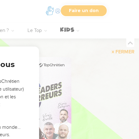
Faire un don
ien ?
Le Top
FERMER
nous
opChrétien
utilisateur)
n et les
:
 du monde…
eurs.