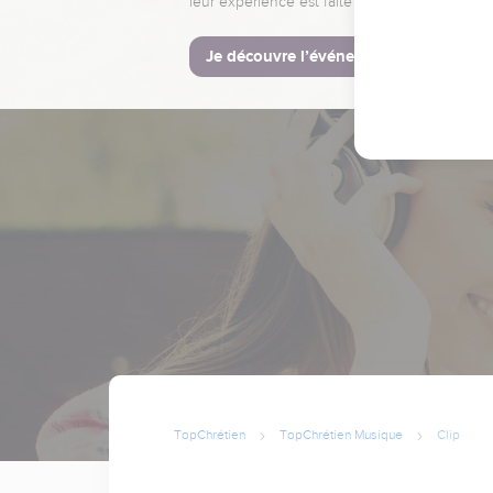
leur expérience est faite pour vous.
Je découvre l’événement
TopChrétien
TopChrétien Musique
Clip