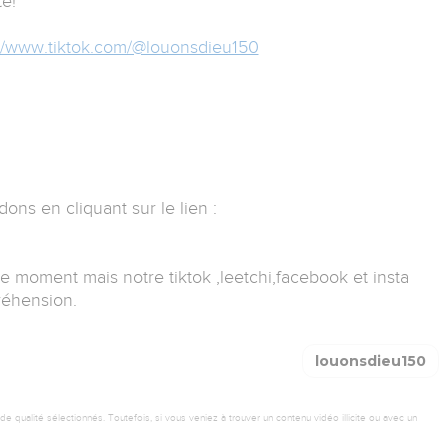
e!
://www.tiktok.com/@louonsdieu150
ns en cliquant sur le lien :
 le moment mais notre tiktok ,leetchi,facebook et insta
réhension.
louonsdieu150
 qualité sélectionnés. Toutefois, si vous veniez à trouver un contenu vidéo illicite ou avec un