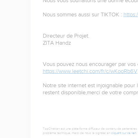
Nous vous souhaitons une bonne écout
Nous sommes aussi sur TIKTOK :
https
Directeur de Projet.
ZITA Handz
Vous pouvez nous encourager par vos do
https://www.leetchi.com/fr/c/wKooRb6V
Notre site internet est injoignable pour
restent disponible,merci de votre comp
TopChrétien est une plate-forme diffuseur de contenu de partenaires de
problème technique, merci de nous le signaler en
cliquant sur ce lien
.