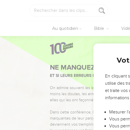
Au quotidien
Bible
Vid
Vot
NE MANQUEZ PAS L’ÉVÉ
ET SI LEURS ERREURS POUVAIENT VOUS 
En cliquant 
utilise des 
On admire souvent les leaders pour leurs réussi
et traite vo
moins les doutes, les erreurs et les saisons di
informations
elles qui les ont façonnés.
Mesurer l'
Dans cette conférence, leaders, entrepreneur
marquantes de leur parcours et les clés pour
Vous perme
deviennent vos tremplins. Que vous guidiez 
Vous perme