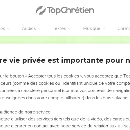
éos
Audios
Textes
Musique
Chrét
re vie privée est importante pour 
NEMENT DE L’ANNÉE !
ÉVITER LES VOTRES ?
sur le bouton « Accepter tous les cookies », vous acceptez que T
traceurs (comme des cookies ou l'identifiant unique de votre compte 
tes, leur impact, leur foi ou leur vision. Mais on voit
s données à caractère personnel (comme vos données de navigatio
fficiles qu'ils ont traversés, alors même que ce sont
 renseignées dans votre compte utilisateur) dans les buts suivants 
audience de notre service
s, et responsables reviennent sur les erreurs
 avancer avec plus de sagesse afin que leurs erreurs
ttre d'utiliser des services tiers tels que de la vidéo, des cartes
un ministère, une équipe, un groupe ou une famille,
ttre d'entrer en contact avec notre service de relation aux utilisat