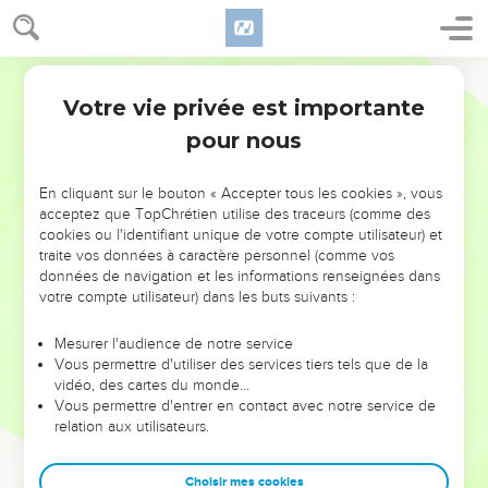
Votre vie privée est importante
pour nous
NE MANQUEZ PAS L’ÉVÉNEMENT
En cliquant sur le bouton « Accepter tous les cookies », vous
DE L’ANNÉE !
acceptez que TopChrétien utilise des traceurs (comme des
cookies ou l'identifiant unique de votre compte utilisateur) et
ET SI LEURS ERREURS POUVAIENT VOUS ÉVITER LES
traite vos données à caractère personnel (comme vos
VOTRES ?
données de navigation et les informations renseignées dans
votre compte utilisateur) dans les buts suivants :
On admire souvent les leaders pour leurs réussites, leur impact,
leur foi ou leur vision. Mais on voit moins les doutes, les erreurs
Mesurer l'audience de notre service
Vous permettre d'utiliser des services tiers tels que de la
et les saisons difficiles qu'ils ont traversés, alors même que ce
vidéo, des cartes du monde…
sont elles qui les ont façonnés.
Vous permettre d'entrer en contact avec notre service de
relation aux utilisateurs.
Dans cette conférence, leaders, entrepreneurs, et responsables
reviennent sur les erreurs marquantes de leur parcours et les
clés pour avancer avec plus de sagesse afin que leurs erreurs
Choisir mes cookies