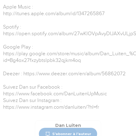
Apple Music :
http://itunes.apple.com/album/id/1347265867
Spotify :
https://open.spotify.com/album/27wKlOVpAvyDIJAXvULjp
Google Play :
https://play.google.com/store/music/album/Dan_Luiten_%
id=Bg4ox27fxzybtslpbk32qjkm4oq
Deezer : https://www.deezer.com/en/album/56862072
Suivez Dan sur Facebook :
https://www.facebook.com/DanLuitenUpMusic
Suivez Dan sur Instagram :
https://www.instagram.com/danluiten/?hl=fr
Dan Luiten
S'abonner à l'auteur