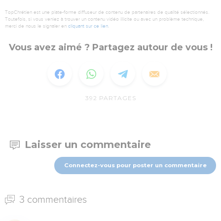
TopChrétien est une plate-forme diffuseur de contenu de partenaires de qualité sélectionnés.
Toutefois, si vous veniez à trouver un contenu vidéo illicite ou avec un problème technique,
merci de nous le signaler en
cliquant sur ce lien
.
Vous avez aimé ? Partagez autour de vous !
392
PARTAGES
Laisser un commentaire
Connectez-vous pour poster un commentaire
3 commentaires