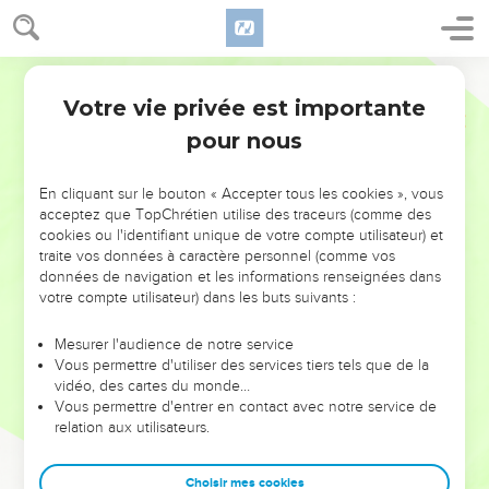
Votre vie privée est importante
pour nous
NE MANQUEZ PAS L’ÉVÉNEMENT
En cliquant sur le bouton « Accepter tous les cookies », vous
DE L’ANNÉE !
acceptez que TopChrétien utilise des traceurs (comme des
cookies ou l'identifiant unique de votre compte utilisateur) et
ET SI LEURS ERREURS POUVAIENT VOUS ÉVITER LES
traite vos données à caractère personnel (comme vos
VOTRES ?
données de navigation et les informations renseignées dans
votre compte utilisateur) dans les buts suivants :
On admire souvent les leaders pour leurs réussites, leur impact,
leur foi ou leur vision. Mais on voit moins les doutes, les erreurs
Mesurer l'audience de notre service
Vous permettre d'utiliser des services tiers tels que de la
et les saisons difficiles qu'ils ont traversés, alors même que ce
vidéo, des cartes du monde…
sont elles qui les ont façonnés.
Vous permettre d'entrer en contact avec notre service de
relation aux utilisateurs.
Dans cette conférence, leaders, entrepreneurs, et responsables
reviennent sur les erreurs marquantes de leur parcours et les
clés pour avancer avec plus de sagesse afin que leurs erreurs
Choisir mes cookies