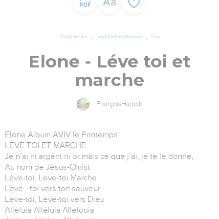
TopChrétien
TopChrétien Musique
Clip
Elone - Léve toi et
marche
FrançoisHaroch
Elone Album AVIV le Printemps
LEVE TOI ET MARCHE
Je n’ai ni argent ni or mais ce que j’ai, je te le donne,
Au nom de Jésus-Christ
Lève-toi, Lève-toi Marche
Lève –toi vers ton sauveur
Lève-toi, Lève-toi vers Dieu
Alléluia Alléluia Allelouia