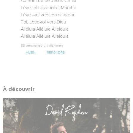
Au nom de de Jésus-Christ

Lève-toi Lève-toi et Marche

Lève –toi vers ton sauveur

Toi, Lève-toi vers Dieu

Alléluia Alléluia Allelouia 

Alléluia Alléluia Allelouia
88 personnes ont dit Amen
AMEN
RÉPONDRE
À découvrir