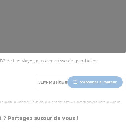
 de Luc Mayor, musicien suisse de grand talent
JEM-Musique
S'abonner à l'auteur
 qualité sélectionnés. Toutefois, si vous veniez à trouver un contenu vidéo illicite ou avec un
 ? Partagez autour de vous !