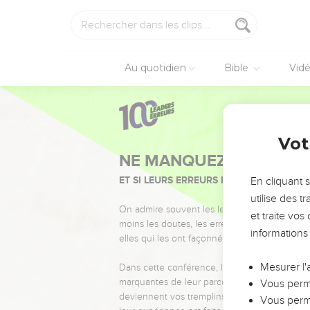
Au quotidien
Bible
Vid
Vot
NE MANQUEZ PAS L’ÉVÉ
ET SI LEURS ERREURS POUVAIENT VOUS 
En cliquant 
utilise des 
On admire souvent les leaders pour leurs réussi
et traite vo
moins les doutes, les erreurs et les saisons di
informations
elles qui les ont façonnés.
Mesurer l'
Dans cette conférence, leaders, entrepreneur
marquantes de leur parcours et les clés pour
Vous perme
deviennent vos tremplins. Que vous guidiez 
Vous perme