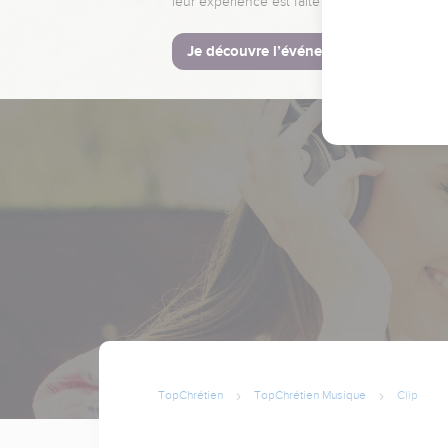
leur expérience est faite pour vous.
Je découvre l’événement
TopChrétien
TopChrétien Musique
Clip