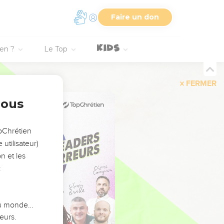
Faire un don
ien ?
Le Top
FERMER
nous
opChrétien
utilisateur)
n et les
:
 du monde…
eurs.