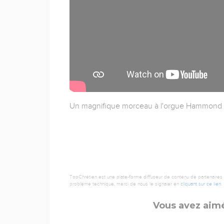
Un magnifique morceau à l'orgue Hammond B3
TopChrétien est une plate-forme diffuseur de contenu de partenaires de
problème technique, merci de nous le signaler en
cliquant sur ce lien
.
Vous avez aimé