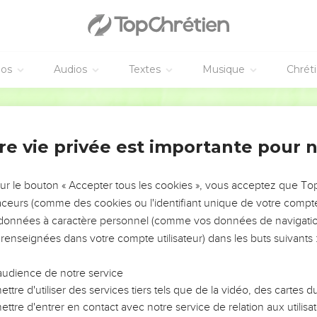
éos
Audios
Textes
Musique
Chrét
re vie privée est importante pour 
NEMENT DE L’ANNÉE !
ÉVITER LES VOTRES ?
sur le bouton « Accepter tous les cookies », vous acceptez que T
traceurs (comme des cookies ou l'identifiant unique de votre compte 
tes, leur impact, leur foi ou leur vision. Mais on voit
s données à caractère personnel (comme vos données de navigatio
fficiles qu'ils ont traversés, alors même que ce sont
 renseignées dans votre compte utilisateur) dans les buts suivants 
audience de notre service
s, et responsables reviennent sur les erreurs
 avancer avec plus de sagesse afin que leurs erreurs
ttre d'utiliser des services tiers tels que de la vidéo, des cartes
un ministère, une équipe, un groupe ou une famille,
ttre d'entrer en contact avec notre service de relation aux utilisat