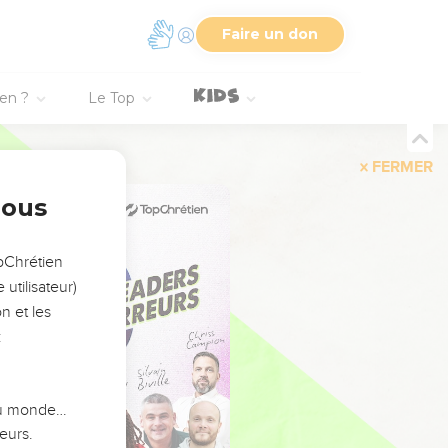
Faire un don
ien ?
Le Top
FERMER
nous
opChrétien
utilisateur)
n et les
:
 du monde…
eurs.