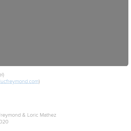
l)
.lucfreymond.com
)
Freymond & Loric Mathez
2020