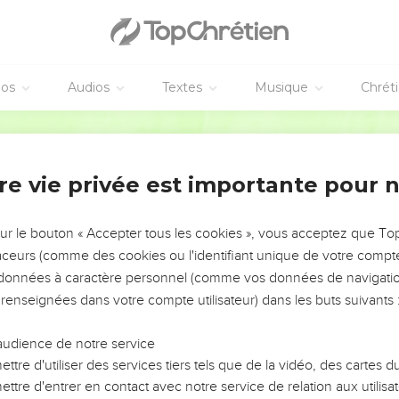
éos
Audios
Textes
Musique
Chrét
re vie privée est importante pour 
NEMENT DE L’ANNÉE !
ÉVITER LES VOTRES ?
sur le bouton « Accepter tous les cookies », vous acceptez que T
traceurs (comme des cookies ou l'identifiant unique de votre compte 
tes, leur impact, leur foi ou leur vision. Mais on voit
s données à caractère personnel (comme vos données de navigatio
fficiles qu'ils ont traversés, alors même que ce sont
 renseignées dans votre compte utilisateur) dans les buts suivants 
audience de notre service
s, et responsables reviennent sur les erreurs
 avancer avec plus de sagesse afin que leurs erreurs
ttre d'utiliser des services tiers tels que de la vidéo, des cartes
un ministère, une équipe, un groupe ou une famille,
ttre d'entrer en contact avec notre service de relation aux utilisat