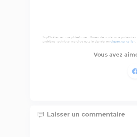
TopChrétien est une plate-forme diffuseur de contenu de partenaires de
problème technique, merci de nous le signaler en
cliquant sur ce lien
.
Vous avez aimé
Laisser un commentaire