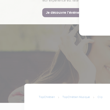
leur expérience est faite pour vous.
Je découvre l’événement
TopChrétien
TopChrétien Musique
Clip