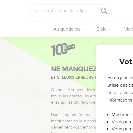
Au quotidien
Bible
Vid
Vot
NE MANQUEZ PAS L’ÉVÉ
ET SI LEURS ERREURS POUVAIENT VOUS 
En cliquant 
utilise des 
On admire souvent les leaders pour leurs réussi
et traite vo
moins les doutes, les erreurs et les saisons di
informations
elles qui les ont façonnés.
Mesurer l'
Dans cette conférence, leaders, entrepreneur
marquantes de leur parcours et les clés pour
Vous perme
deviennent vos tremplins. Que vous guidiez 
Vous perme