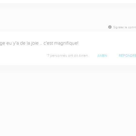
Signaler le comm
e eu y'a de la joie .. c'est magnifique!
7 personnes ont dit Amen
AMEN
RÉPONDR