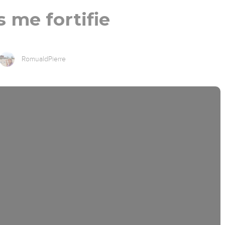
s me fortifie
RomualdPierre