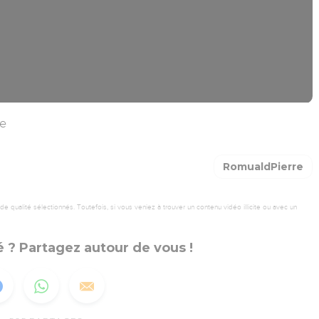
ie
RomualdPierre
 qualité sélectionnés. Toutefois, si vous veniez à trouver un contenu vidéo illicite ou avec un
 ? Partagez autour de vous !