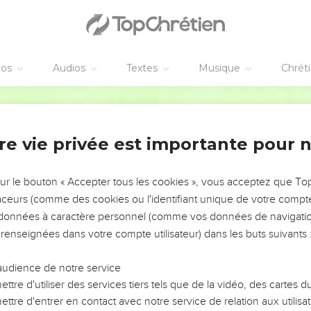
éos
Audios
Textes
Musique
Chrét
re vie privée est importante pour 
NEMENT DE L’ANNÉE !
ÉVITER LES VOTRES ?
sur le bouton « Accepter tous les cookies », vous acceptez que T
traceurs (comme des cookies ou l'identifiant unique de votre compte 
tes, leur impact, leur foi ou leur vision. Mais on voit
s données à caractère personnel (comme vos données de navigatio
fficiles qu'ils ont traversés, alors même que ce sont
 renseignées dans votre compte utilisateur) dans les buts suivants 
audience de notre service
s, et responsables reviennent sur les erreurs
 avancer avec plus de sagesse afin que leurs erreurs
ttre d'utiliser des services tiers tels que de la vidéo, des cartes
un ministère, une équipe, un groupe ou une famille,
ttre d'entrer en contact avec notre service de relation aux utilisat