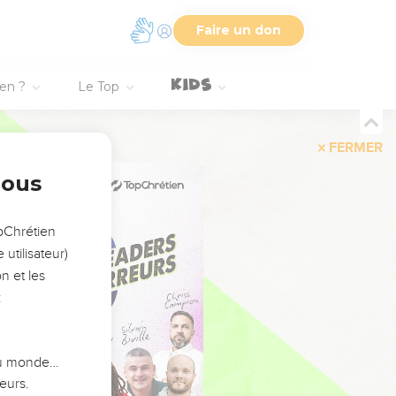
Faire un don
ien ?
Le Top
FERMER
nous
opChrétien
utilisateur)
n et les
:
 du monde…
eurs.