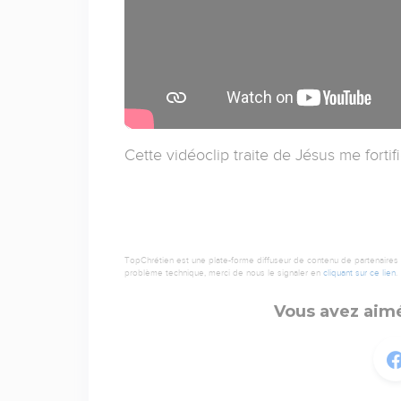
Cette vidéoclip traite de Jésus me fortif
TopChrétien est une plate-forme diffuseur de contenu de partenaires de
problème technique, merci de nous le signaler en
cliquant sur ce lien
.
Vous avez aimé