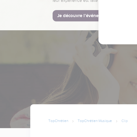
leur expérience est faite pour vous.
Je découvre l’événement
TopChrétien
TopChrétien Musique
Clip