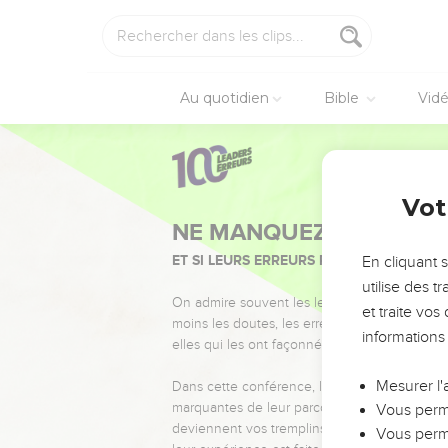
Au quotidien
Bible
Vid
Vot
NE MANQUEZ PAS L’ÉVÉ
ET SI LEURS ERREURS POUVAIENT VOUS 
En cliquant 
utilise des 
On admire souvent les leaders pour leurs réussi
et traite vo
moins les doutes, les erreurs et les saisons di
informations
elles qui les ont façonnés.
Mesurer l'
Dans cette conférence, leaders, entrepreneur
marquantes de leur parcours et les clés pour
Vous perme
deviennent vos tremplins. Que vous guidiez 
Vous perme