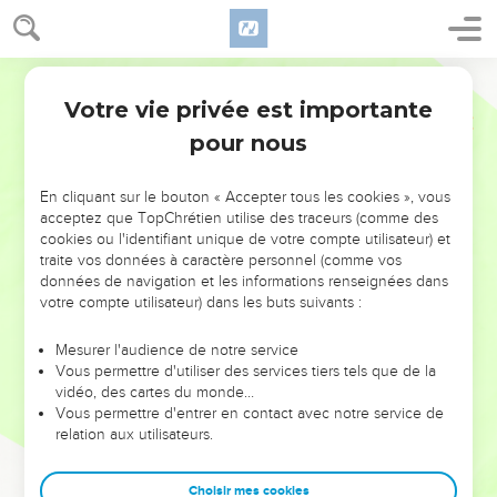
Votre vie privée est importante
pour nous
NE MANQUEZ PAS L’ÉVÉNEMENT
En cliquant sur le bouton « Accepter tous les cookies », vous
DE L’ANNÉE !
acceptez que TopChrétien utilise des traceurs (comme des
cookies ou l'identifiant unique de votre compte utilisateur) et
ET SI LEURS ERREURS POUVAIENT VOUS ÉVITER LES
traite vos données à caractère personnel (comme vos
VOTRES ?
données de navigation et les informations renseignées dans
votre compte utilisateur) dans les buts suivants :
On admire souvent les leaders pour leurs réussites, leur impact,
leur foi ou leur vision. Mais on voit moins les doutes, les erreurs
Mesurer l'audience de notre service
Vous permettre d'utiliser des services tiers tels que de la
et les saisons difficiles qu'ils ont traversés, alors même que ce
vidéo, des cartes du monde…
sont elles qui les ont façonnés.
Vous permettre d'entrer en contact avec notre service de
relation aux utilisateurs.
Dans cette conférence, leaders, entrepreneurs, et responsables
reviennent sur les erreurs marquantes de leur parcours et les
clés pour avancer avec plus de sagesse afin que leurs erreurs
Choisir mes cookies