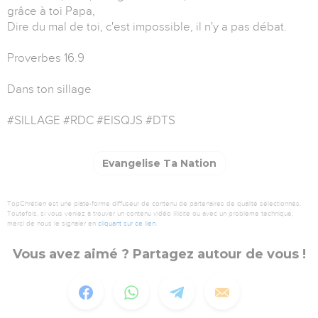
grâce à toi Papa,
Dire du mal de toi, c'est impossible, il n'y a pas débat.
Proverbes 16.9
Dans ton sillage
#SILLAGE #RDC #EISQJS #DTS
Evangelise Ta Nation
TopChrétien est une plate-forme diffuseur de contenu de partenaires de qualité sélectionnés.
Toutefois, si vous veniez à trouver un contenu vidéo illicite ou avec un problème technique,
merci de nous le signaler en
cliquant sur ce lien
.
Vous avez aimé ? Partagez autour de vous !