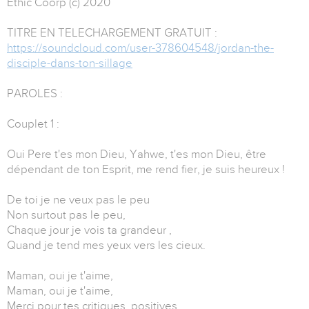
Ethic Coorp (c) 2020
TITRE EN TELECHARGEMENT GRATUIT :
https://soundcloud.com/user-378604548/jordan-the-
disciple-dans-ton-sillage
PAROLES :
Couplet 1 :
Oui Pere t'es mon Dieu, Yahwe, t'es mon Dieu, être
dépendant de ton Esprit, me rend fier, je suis heureux !
De toi je ne veux pas le peu
Non surtout pas le peu,
Chaque jour je vois ta grandeur ,
Quand je tend mes yeux vers les cieux.
Maman, oui je t'aime,
Maman, oui je t'aime,
Merci pour tes critiques, positives