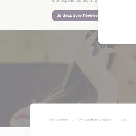
leur expérience est faite pour vous.
Je découvre l’événement
TopChrétien
TopChrétien Musique
Clip