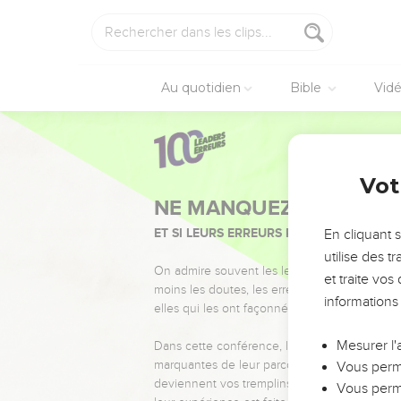
Au quotidien
Bible
Vid
Vot
NE MANQUEZ PAS L’ÉVÉ
ET SI LEURS ERREURS POUVAIENT VOUS 
En cliquant 
utilise des 
On admire souvent les leaders pour leurs réussi
et traite vo
moins les doutes, les erreurs et les saisons di
informations
elles qui les ont façonnés.
Mesurer l'
Dans cette conférence, leaders, entrepreneur
marquantes de leur parcours et les clés pour
Vous perme
deviennent vos tremplins. Que vous guidiez 
Vous perme