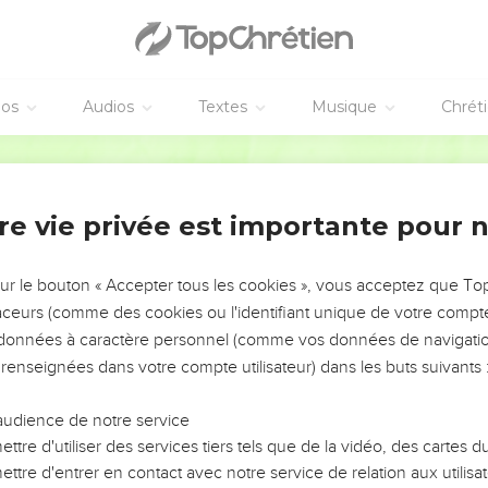
éos
Audios
Textes
Musique
Chrét
re vie privée est importante pour 
NEMENT DE L’ANNÉE !
ÉVITER LES VOTRES ?
sur le bouton « Accepter tous les cookies », vous acceptez que T
traceurs (comme des cookies ou l'identifiant unique de votre compte 
tes, leur impact, leur foi ou leur vision. Mais on voit
s données à caractère personnel (comme vos données de navigatio
fficiles qu'ils ont traversés, alors même que ce sont
 renseignées dans votre compte utilisateur) dans les buts suivants 
audience de notre service
s, et responsables reviennent sur les erreurs
 avancer avec plus de sagesse afin que leurs erreurs
ttre d'utiliser des services tiers tels que de la vidéo, des cartes
un ministère, une équipe, un groupe ou une famille,
ttre d'entrer en contact avec notre service de relation aux utilisat