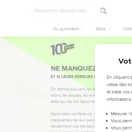
Au quotidien
Bible
Vid
Vot
NE MANQUEZ PAS L’ÉVÉ
ET SI LEURS ERREURS POUVAIENT VOUS 
En cliquant 
utilise des 
On admire souvent les leaders pour leurs réussi
et traite vo
moins les doutes, les erreurs et les saisons di
informations
elles qui les ont façonnés.
Mesurer l'
Dans cette conférence, leaders, entrepreneur
marquantes de leur parcours et les clés pour
Vous perme
deviennent vos tremplins. Que vous guidiez 
Vous perme