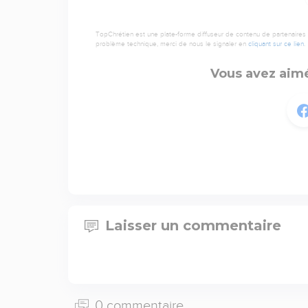
TopChrétien est une plate-forme diffuseur de contenu de partenaires de
problème technique, merci de nous le signaler en
cliquant sur ce lien
.
Vous avez aimé
Laisser un commentaire
0 commentaire