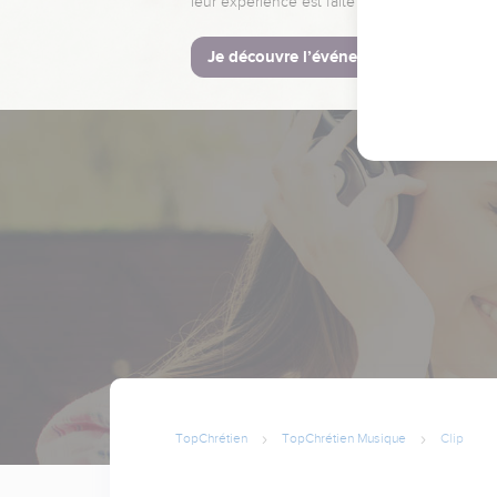
leur expérience est faite pour vous.
Je découvre l’événement
TopChrétien
TopChrétien Musique
Clip