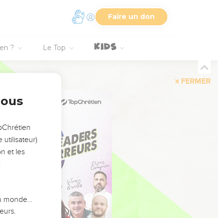
Faire un don
ien ?
Le Top
FERMER
nous
opChrétien
utilisateur)
n et les
:
 du monde…
eurs.