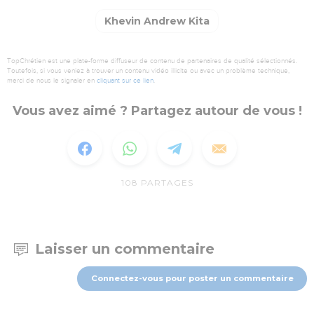
Khevin Andrew Kita
TopChrétien est une plate-forme diffuseur de contenu de partenaires de qualité sélectionnés.
Toutefois, si vous veniez à trouver un contenu vidéo illicite ou avec un problème technique,
merci de nous le signaler en
cliquant sur ce lien
.
Vous avez aimé ? Partagez autour de vous !
108
PARTAGES
Laisser un commentaire
Connectez-vous pour poster un commentaire