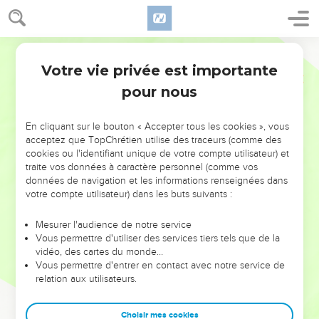
Votre vie privée est importante
pour nous
NE MANQUEZ PAS L’ÉVÉNEMENT
En cliquant sur le bouton « Accepter tous les cookies », vous
DE L’ANNÉE !
acceptez que TopChrétien utilise des traceurs (comme des
cookies ou l'identifiant unique de votre compte utilisateur) et
ET SI LEURS ERREURS POUVAIENT VOUS ÉVITER LES
traite vos données à caractère personnel (comme vos
VOTRES ?
données de navigation et les informations renseignées dans
votre compte utilisateur) dans les buts suivants :
On admire souvent les leaders pour leurs réussites, leur impact,
leur foi ou leur vision. Mais on voit moins les doutes, les erreurs
Mesurer l'audience de notre service
Vous permettre d'utiliser des services tiers tels que de la
et les saisons difficiles qu'ils ont traversés, alors même que ce
vidéo, des cartes du monde…
sont elles qui les ont façonnés.
Vous permettre d'entrer en contact avec notre service de
relation aux utilisateurs.
Dans cette conférence, leaders, entrepreneurs, et responsables
reviennent sur les erreurs marquantes de leur parcours et les
clés pour avancer avec plus de sagesse afin que leurs erreurs
Choisir mes cookies