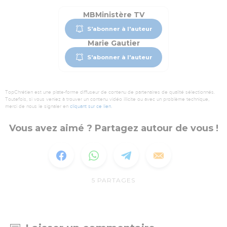
MBMinistère TV
S'abonner à l'auteur
Marie Gautier
S'abonner à l'auteur
TopChrétien est une plate-forme diffuseur de contenu de partenaires de qualité sélectionnés.
Toutefois, si vous veniez à trouver un contenu vidéo illicite ou avec un problème technique,
merci de nous le signaler en
cliquant sur ce lien
.
Vous avez aimé ? Partagez autour de vous !
5
PARTAGES