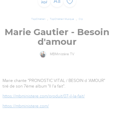
TopChrétien
TopChrétien Musique
Clip
Marie Gautier - Besoin
d'amour
MBMinistère TV
Marie chante "PRONOSTIC VITAL / BESOIN d 'AMOUR"
tiré de son 7ème album "Il l'a fait".
https://mbministere.com/produit/07-il-la-fait/
https://mbministere.com/