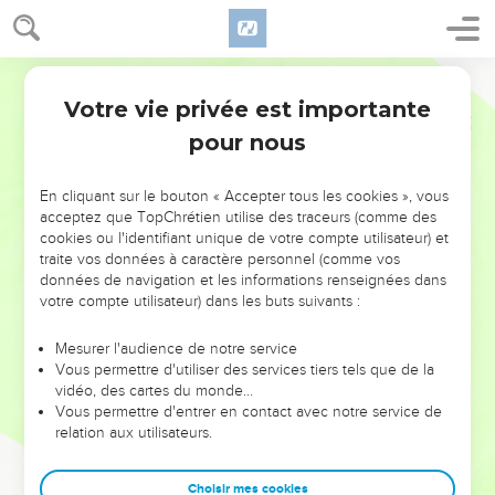
Votre vie privée est importante
pour nous
NE MANQUEZ PAS L’ÉVÉNEMENT
En cliquant sur le bouton « Accepter tous les cookies », vous
DE L’ANNÉE !
acceptez que TopChrétien utilise des traceurs (comme des
cookies ou l'identifiant unique de votre compte utilisateur) et
ET SI LEURS ERREURS POUVAIENT VOUS ÉVITER LES
traite vos données à caractère personnel (comme vos
VOTRES ?
données de navigation et les informations renseignées dans
votre compte utilisateur) dans les buts suivants :
On admire souvent les leaders pour leurs réussites, leur impact,
leur foi ou leur vision. Mais on voit moins les doutes, les erreurs
Mesurer l'audience de notre service
Vous permettre d'utiliser des services tiers tels que de la
et les saisons difficiles qu'ils ont traversés, alors même que ce
vidéo, des cartes du monde…
sont elles qui les ont façonnés.
Vous permettre d'entrer en contact avec notre service de
relation aux utilisateurs.
Dans cette conférence, leaders, entrepreneurs, et responsables
reviennent sur les erreurs marquantes de leur parcours et les
clés pour avancer avec plus de sagesse afin que leurs erreurs
Choisir mes cookies