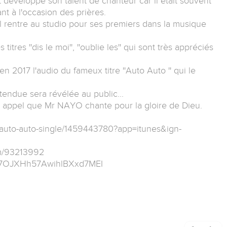
et développé son talent de chanteur car il était souvent
t à l'occasion des prières.
il rentre au studio pour ses premiers dans la musique
tres ''dis le moi'', ''oublie les'' qui sont très appréciés
en 2017 l'audio du fameux titre ''Auto Auto '' qui le
tendue sera révélée au public...
t appel que Mr NAYO chante pour la gloire de Dieu.
um/auto-auto-single/1459443780?app=itunes&ign-
um/93213992
um/77OJXHh57AwihlBXxd7MEI