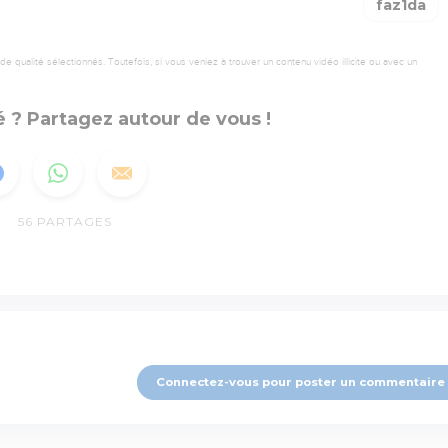
faz1da
 qualité sélectionnés. Toutefois, si vous veniez à trouver un contenu vidéo illicite ou avec un
 ? Partagez autour de vous !
56
PARTAGES
Connectez-vous pour poster un commentaire