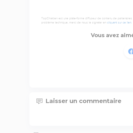
TopChrétien est une plate-forme diffuseur de contenu de partenaires de
problème technique, merci de nous le signaler en
cliquant sur ce lien
.
Vous avez aimé
Laisser un commentaire