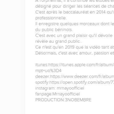
À l'orphelinat, il a continué les études 
désigné pour diriger les séances de chan
C'est après le baccalauréat en 2014 qu'
professionnelle.
Il enregistre quelques morceaux dont les ti
du public béninois.
C'est avec un grand plaisir qu'il dévoile 
révèle au grand public..
Ce n'est qu'en 2019 que la vidéo tant at
Désormais, c'est avec amour, passion e
itunes:https://itunes.apple.com/fr/alb
mpt=uo%3D4
deezer:https://www.deezer.com/fr/alb
spotify:https://open.spotify.com/alb
instagram: mrnayoofficiel
fanpage:Mrnayoofficiel
PRODUCTION:3NOBEMBRE