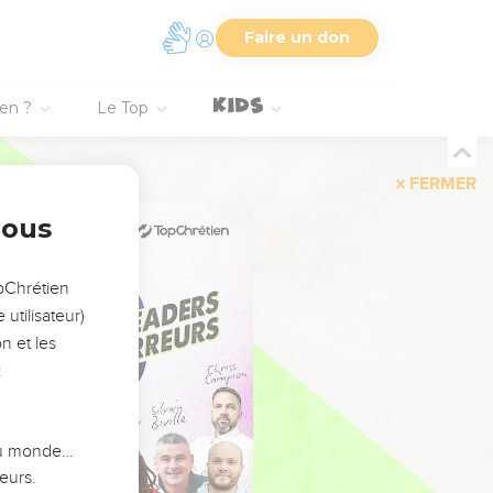
Faire un don
ien ?
Le Top
FERMER
nous
opChrétien
utilisateur)
n et les
:
 du monde…
eurs.