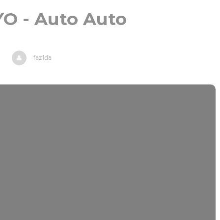
O - Auto Auto
faz1da