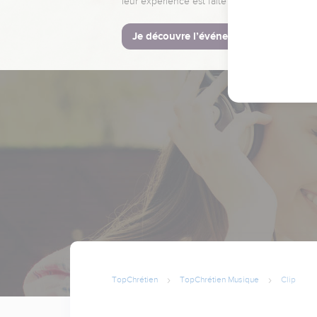
leur expérience est faite pour vous.
Je découvre l’événement
TopChrétien
TopChrétien Musique
Clip