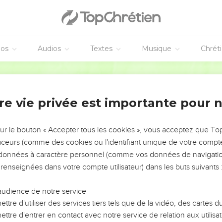
éos
Audios
Textes
Musique
Chrét
re vie privée est importante pour 
NEMENT DE L’ANNÉE !
ÉVITER LES VOTRES ?
sur le bouton « Accepter tous les cookies », vous acceptez que T
traceurs (comme des cookies ou l'identifiant unique de votre compte 
tes, leur impact, leur foi ou leur vision. Mais on voit
s données à caractère personnel (comme vos données de navigatio
fficiles qu'ils ont traversés, alors même que ce sont
 renseignées dans votre compte utilisateur) dans les buts suivants 
audience de notre service
s, et responsables reviennent sur les erreurs
 avancer avec plus de sagesse afin que leurs erreurs
ttre d'utiliser des services tiers tels que de la vidéo, des cartes
un ministère, une équipe, un groupe ou une famille,
ttre d'entrer en contact avec notre service de relation aux utilisat