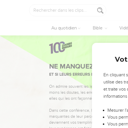
Au quotidien
Bible
Vid
Vot
NE MANQUEZ PAS L’ÉVÉ
ET SI LEURS ERREURS POUVAIENT VOUS 
En cliquant 
utilise des 
On admire souvent les leaders pour leurs réussi
et traite vo
moins les doutes, les erreurs et les saisons di
informations
elles qui les ont façonnés.
Mesurer l'
Dans cette conférence, leaders, entrepreneur
marquantes de leur parcours et les clés pour
Vous perme
deviennent vos tremplins. Que vous guidiez 
Vous perme