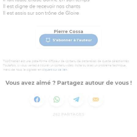
Il est digne de recevoir nos chants
Il est assis sur son trône de Gloire
Pierre Cossa
S'abonner à l'auteur
TopChrétien est une plate-forme diffuseur de contenu de partenaires de qualité sélectionnés.
Toutefois, si vous veniez à trouver un contenu vidéo illicite ou avec un problème technique,
merci de nous le signaler en
cliquant sur ce lien
.
Vous avez aimé ? Partagez autour de vous !
262
PARTAGES