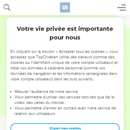
Votre vie privée est importante
pour nous
NE MANQUEZ PAS L’ÉVÉNEMENT
En cliquant sur le bouton « Accepter tous les cookies », vous
DE L’ANNÉE !
acceptez que TopChrétien utilise des traceurs (comme des
cookies ou l'identifiant unique de votre compte utilisateur) et
ET SI LEURS ERREURS POUVAIENT VOUS ÉVITER LES
traite vos données à caractère personnel (comme vos
VOTRES ?
données de navigation et les informations renseignées dans
votre compte utilisateur) dans les buts suivants :
On admire souvent les leaders pour leurs réussites, leur impact,
leur foi ou leur vision. Mais on voit moins les doutes, les erreurs
Mesurer l'audience de notre service
Vous permettre d'utiliser des services tiers tels que de la
et les saisons difficiles qu'ils ont traversés, alors même que ce
vidéo, des cartes du monde…
sont elles qui les ont façonnés.
Vous permettre d'entrer en contact avec notre service de
relation aux utilisateurs.
Dans cette conférence, leaders, entrepreneurs, et responsables
reviennent sur les erreurs marquantes de leur parcours et les
clés pour avancer avec plus de sagesse afin que leurs erreurs
Choisir mes cookies