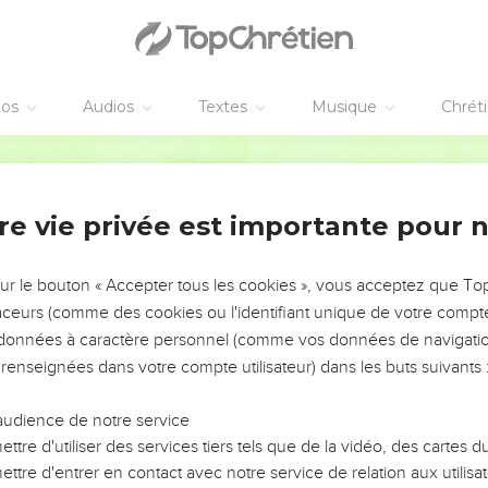
éos
Audios
Textes
Musique
Chrét
re vie privée est importante pour 
NEMENT DE L’ANNÉE !
ÉVITER LES VOTRES ?
sur le bouton « Accepter tous les cookies », vous acceptez que T
traceurs (comme des cookies ou l'identifiant unique de votre compte 
tes, leur impact, leur foi ou leur vision. Mais on voit
s données à caractère personnel (comme vos données de navigatio
fficiles qu'ils ont traversés, alors même que ce sont
 renseignées dans votre compte utilisateur) dans les buts suivants 
audience de notre service
s, et responsables reviennent sur les erreurs
 avancer avec plus de sagesse afin que leurs erreurs
ttre d'utiliser des services tiers tels que de la vidéo, des cartes
un ministère, une équipe, un groupe ou une famille,
ttre d'entrer en contact avec notre service de relation aux utilisat