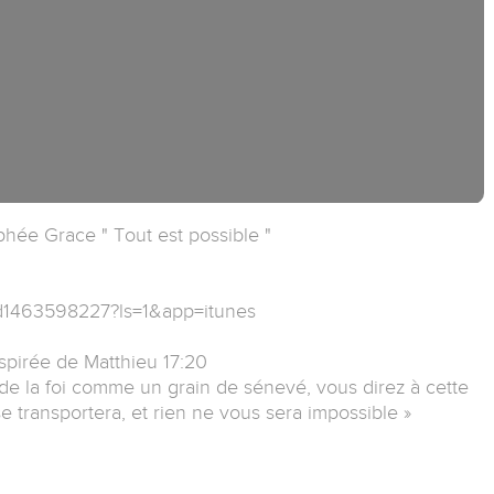
hée Grace " Tout est possible "
/id1463598227?ls=1&app=itunes
nspirée de Matthieu 17:20
ez de la foi comme un grain de sénevé, vous direz à cette
 se transportera, et rien ne vous sera impossible »