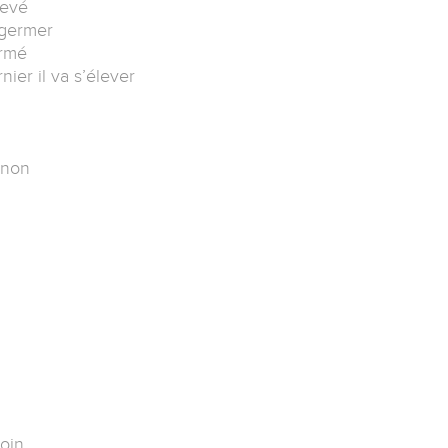
nevé
 germer
ermé
ier il va s’élever
 non
oin