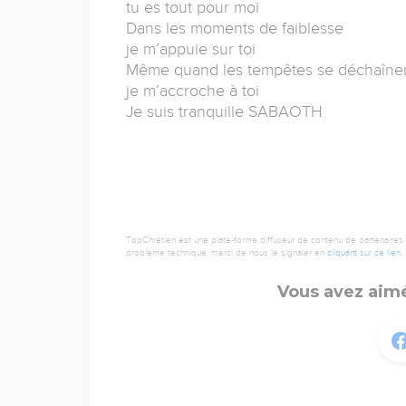
tu es tout pour moi
Dans les moments de faiblesse
je m’appuie sur toi
Même quand les tempêtes se déchaîne
je m’accroche à toi
Je suis tranquille SABAOTH
TopChrétien est une plate-forme diffuseur de contenu de partenaires de
problème technique, merci de nous le signaler en
cliquant sur ce lien
.
Vous avez aimé