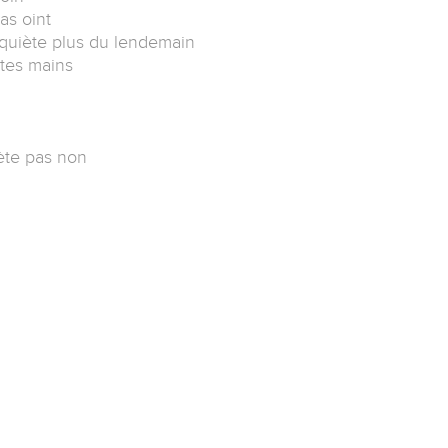
as oint
inquiète plus du lendemain
tes mains
ète pas non