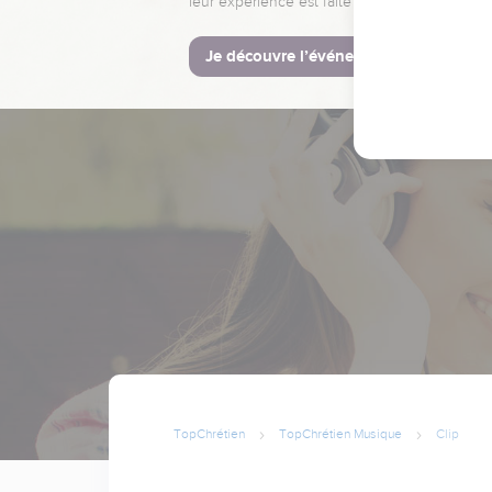
leur expérience est faite pour vous.
Je découvre l’événement
TopChrétien
TopChrétien Musique
Clip