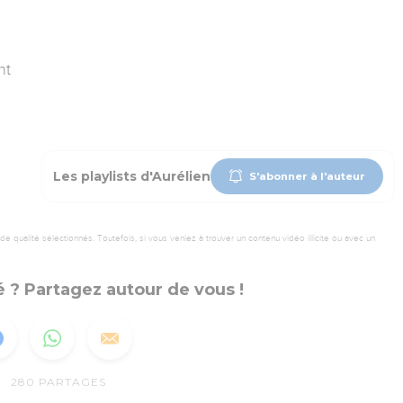
nt
Les playlists d'Aurélien
S'abonner à l'auteur
 qualité sélectionnés. Toutefois, si vous veniez à trouver un contenu vidéo illicite ou avec un
 ? Partagez autour de vous !
280
PARTAGES