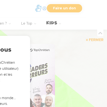
Faire un don
ien ?
Le Top
FERMER
nous
opChrétien
utilisateur)
n et les
:
 du monde…
eurs.