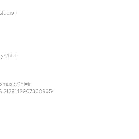
tudio )
y/?hl=fr
smusic/?hl=fr
SS-2128142907300865/