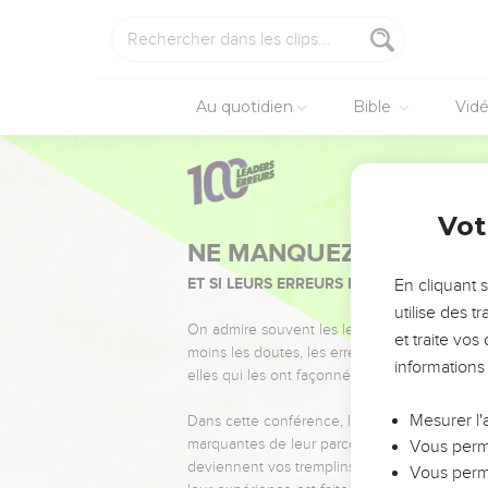
Au quotidien
Bible
Vid
Vot
NE MANQUEZ PAS L’ÉVÉ
ET SI LEURS ERREURS POUVAIENT VOUS 
En cliquant 
utilise des 
On admire souvent les leaders pour leurs réussi
et traite vo
moins les doutes, les erreurs et les saisons di
informations
elles qui les ont façonnés.
Mesurer l'
Dans cette conférence, leaders, entrepreneur
marquantes de leur parcours et les clés pour
Vous perme
deviennent vos tremplins. Que vous guidiez 
Vous perme