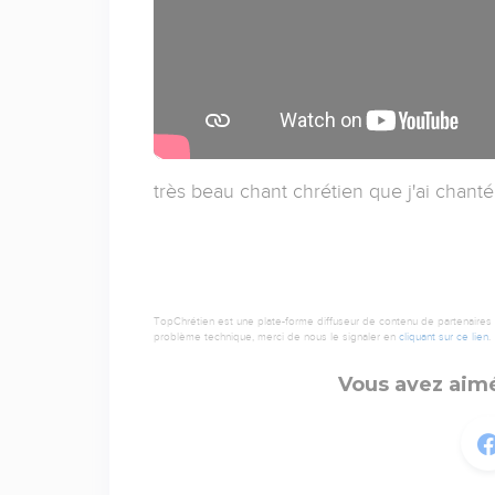
très beau chant chrétien que j'ai chant
TopChrétien est une plate-forme diffuseur de contenu de partenaires de
problème technique, merci de nous le signaler en
cliquant sur ce lien
.
Vous avez aimé