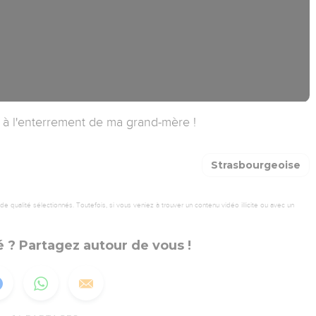
é à l'enterrement de ma grand-mère !
Strasbourgeoise
 qualité sélectionnés. Toutefois, si vous veniez à trouver un contenu vidéo illicite ou avec un
 ? Partagez autour de vous !