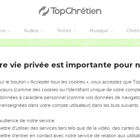
éos
Audios
Textes
Musique
Chrét
re vie privée est importante pour 
NEMENT DE L’ANNÉE !
ÉVITER LES VOTRES ?
sur le bouton « Accepter tous les cookies », vous acceptez que T
traceurs (comme des cookies ou l'identifiant unique de votre compte 
tes, leur impact, leur foi ou leur vision. Mais on voit
s données à caractère personnel (comme vos données de navigatio
fficiles qu'ils ont traversés, alors même que ce sont
 renseignées dans votre compte utilisateur) dans les buts suivants 
audience de notre service
s, et responsables reviennent sur les erreurs
 avancer avec plus de sagesse afin que leurs erreurs
ttre d'utiliser des services tiers tels que de la vidéo, des cartes
un ministère, une équipe, un groupe ou une famille,
ttre d'entrer en contact avec notre service de relation aux utilisat