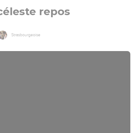
céleste repos
Strasbourgeoise