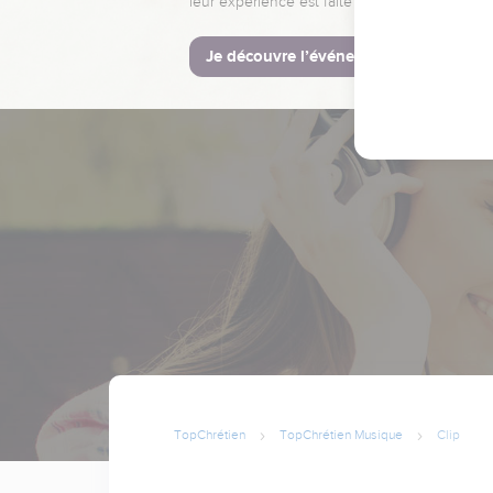
leur expérience est faite pour vous.
Je découvre l’événement
TopChrétien
TopChrétien Musique
Clip