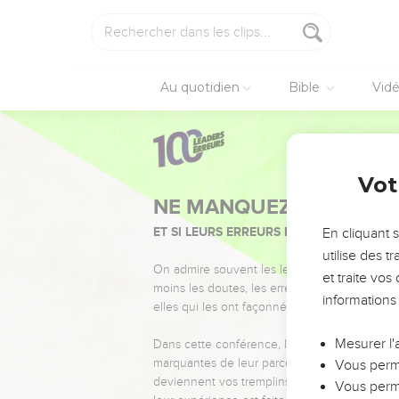
Au quotidien
Bible
Vid
Vot
NE MANQUEZ PAS L’ÉVÉ
ET SI LEURS ERREURS POUVAIENT VOUS 
En cliquant 
utilise des 
On admire souvent les leaders pour leurs réussi
et traite vo
moins les doutes, les erreurs et les saisons di
informations
elles qui les ont façonnés.
Mesurer l'
Dans cette conférence, leaders, entrepreneur
marquantes de leur parcours et les clés pour
Vous perme
deviennent vos tremplins. Que vous guidiez 
Vous perme