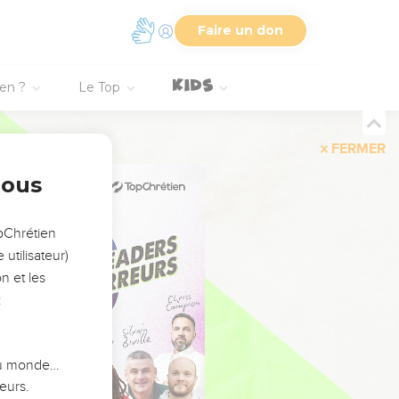
Faire un don
ien ?
Le Top
FERMER
nous
opChrétien
utilisateur)
n et les
:
 du monde…
eurs.