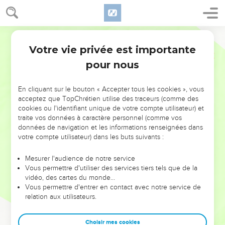
Votre vie privée est importante
pour nous
NE MANQUEZ PAS L’ÉVÉNEMENT
En cliquant sur le bouton « Accepter tous les cookies », vous
DE L’ANNÉE !
acceptez que TopChrétien utilise des traceurs (comme des
cookies ou l'identifiant unique de votre compte utilisateur) et
ET SI LEURS ERREURS POUVAIENT VOUS ÉVITER LES
traite vos données à caractère personnel (comme vos
VOTRES ?
données de navigation et les informations renseignées dans
votre compte utilisateur) dans les buts suivants :
On admire souvent les leaders pour leurs réussites, leur impact,
leur foi ou leur vision. Mais on voit moins les doutes, les erreurs
Mesurer l'audience de notre service
Vous permettre d'utiliser des services tiers tels que de la
et les saisons difficiles qu'ils ont traversés, alors même que ce
vidéo, des cartes du monde…
sont elles qui les ont façonnés.
Vous permettre d'entrer en contact avec notre service de
relation aux utilisateurs.
Dans cette conférence, leaders, entrepreneurs, et responsables
reviennent sur les erreurs marquantes de leur parcours et les
clés pour avancer avec plus de sagesse afin que leurs erreurs
Choisir mes cookies