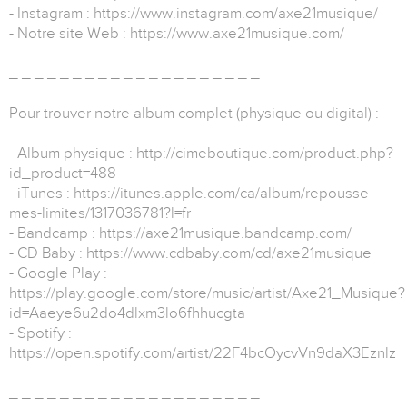
- Instagram : https://www.instagram.com/axe21musique/
- Notre site Web : https://www.axe21musique.com/
_ _ _ _ _ _ _ _ _ _ _ _ _ _ _ _ _ _ _ _
Pour trouver notre album complet (physique ou digital) :
- Album physique : http://cimeboutique.com/product.php?
id_product=488
- iTunes : https://itunes.apple.com/ca/album/repousse-
mes-limites/1317036781?l=fr
- Bandcamp : https://axe21musique.bandcamp.com/
- CD Baby : https://www.cdbaby.com/cd/axe21musique
- Google Play :
https://play.google.com/store/music/artist/Axe21_Musique?
id=Aaeye6u2do4dlxm3lo6fhhucgta
- Spotify :
https://open.spotify.com/artist/22F4bcOycvVn9daX3Eznlz
_ _ _ _ _ _ _ _ _ _ _ _ _ _ _ _ _ _ _ _