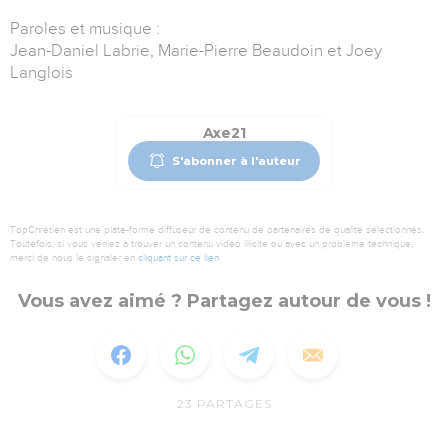
Paroles et musique :
Jean-Daniel Labrie, Marie-Pierre Beaudoin et Joey
Langlois
Axe21
S'abonner à l'auteur
TopChrétien est une plate-forme diffuseur de contenu de partenaires de qualité sélectionnés.
Toutefois, si vous veniez à trouver un contenu vidéo illicite ou avec un problème technique,
merci de nous le signaler en
cliquant sur ce lien
.
Vous avez aimé ? Partagez autour de vous !
23
PARTAGES