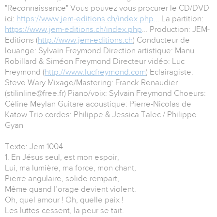
"Reconnaissance" Vous pouvez vous procurer le CD/DVD
ici:
https://www.jem-editions.ch/index.php
... La partition:
https://www.jem-editions.ch/index.php
... Production: JEM-
Editions (
http://www.jem-editions.ch
) Conducteur de
louange: Sylvain Freymond Direction artistique: Manu
Robillard & Siméon Freymond Directeur vidéo: Luc
Freymond (
http://www.lucfreymond.com
) Eclairagiste:
Steve Wary Mixage/Mastering: Franck Renaudier
(stilinline@free.fr) Piano/voix: Sylvain Freymond Choeurs:
Céline Meylan Guitare acoustique: Pierre-Nicolas de
Katow Trio cordes: Philippe & Jessica Talec / Philippe
Gyan
Texte: Jem 1004
1. En Jésus seul, est mon espoir,
Lui, ma lumière, ma force, mon chant,
Pierre angulaire, solide rempart,
Même quand l’orage devient violent.
Oh, quel amour ! Oh, quelle paix !
Les luttes cessent, la peur se tait.