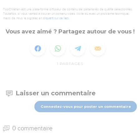
TopChrétien est une plate-forme diffuseur de contenu de partenaires de qualité sélectionnés.
Toutefois, si vous veniez à trouver un contenu vidéo illicite ou avec un problème technique,
merci de nous le signaler en
cliquant sur ce lien
.
Vous avez aimé ? Partagez autour de vous !
1
PARTAGES
Laisser un commentaire
Connectez-vous pour poster un commentaire
0 commentaire