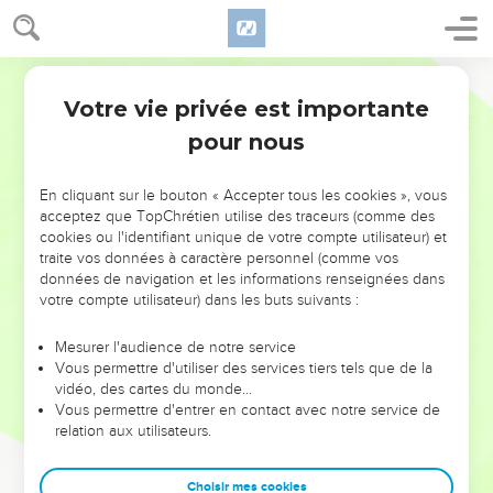
Votre vie privée est importante
pour nous
NE MANQUEZ PAS L’ÉVÉNEMENT
En cliquant sur le bouton « Accepter tous les cookies », vous
DE L’ANNÉE !
acceptez que TopChrétien utilise des traceurs (comme des
cookies ou l'identifiant unique de votre compte utilisateur) et
ET SI LEURS ERREURS POUVAIENT VOUS ÉVITER LES
traite vos données à caractère personnel (comme vos
VOTRES ?
données de navigation et les informations renseignées dans
votre compte utilisateur) dans les buts suivants :
On admire souvent les leaders pour leurs réussites, leur impact,
leur foi ou leur vision. Mais on voit moins les doutes, les erreurs
Mesurer l'audience de notre service
Vous permettre d'utiliser des services tiers tels que de la
et les saisons difficiles qu'ils ont traversés, alors même que ce
vidéo, des cartes du monde…
sont elles qui les ont façonnés.
Vous permettre d'entrer en contact avec notre service de
relation aux utilisateurs.
Dans cette conférence, leaders, entrepreneurs, et responsables
reviennent sur les erreurs marquantes de leur parcours et les
clés pour avancer avec plus de sagesse afin que leurs erreurs
Choisir mes cookies