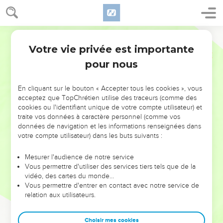
Votre vie privée est importante
pour nous
NE MANQUEZ PAS L’ÉVÉNEMENT
En cliquant sur le bouton « Accepter tous les cookies », vous
DE L’ANNÉE !
acceptez que TopChrétien utilise des traceurs (comme des
cookies ou l'identifiant unique de votre compte utilisateur) et
ET SI LEURS ERREURS POUVAIENT VOUS ÉVITER LES
traite vos données à caractère personnel (comme vos
VOTRES ?
données de navigation et les informations renseignées dans
votre compte utilisateur) dans les buts suivants :
On admire souvent les leaders pour leurs réussites, leur impact,
leur foi ou leur vision. Mais on voit moins les doutes, les erreurs
Mesurer l'audience de notre service
Vous permettre d'utiliser des services tiers tels que de la
et les saisons difficiles qu'ils ont traversés, alors même que ce
vidéo, des cartes du monde…
sont elles qui les ont façonnés.
Vous permettre d'entrer en contact avec notre service de
relation aux utilisateurs.
Dans cette conférence, leaders, entrepreneurs, et responsables
reviennent sur les erreurs marquantes de leur parcours et les
clés pour avancer avec plus de sagesse afin que leurs erreurs
Choisir mes cookies