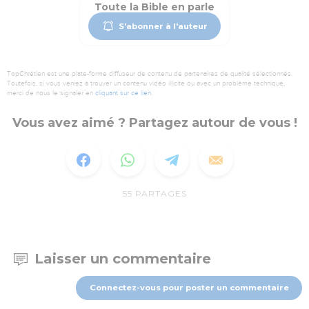
Toute la Bible en parle
S'abonner à l'auteur
TopChrétien est une plate-forme diffuseur de contenu de partenaires de qualité sélectionnés.
Toutefois, si vous veniez à trouver un contenu vidéo illicite ou avec un problème technique,
merci de nous le signaler en
cliquant sur ce lien
.
Vous avez aimé ? Partagez autour de vous !
55
PARTAGES
Laisser un commentaire
Connectez-vous pour poster un commentaire