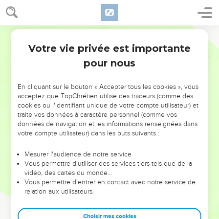
Votre vie privée est importante
pour nous
NE MANQUEZ PAS L’ÉVÉNEMENT
En cliquant sur le bouton « Accepter tous les cookies », vous
DE L’ANNÉE !
acceptez que TopChrétien utilise des traceurs (comme des
cookies ou l'identifiant unique de votre compte utilisateur) et
ET SI LEURS ERREURS POUVAIENT VOUS ÉVITER LES
traite vos données à caractère personnel (comme vos
VOTRES ?
données de navigation et les informations renseignées dans
votre compte utilisateur) dans les buts suivants :
On admire souvent les leaders pour leurs réussites, leur impact,
leur foi ou leur vision. Mais on voit moins les doutes, les erreurs
Mesurer l'audience de notre service
Vous permettre d'utiliser des services tiers tels que de la
et les saisons difficiles qu'ils ont traversés, alors même que ce
vidéo, des cartes du monde…
sont elles qui les ont façonnés.
Vous permettre d'entrer en contact avec notre service de
relation aux utilisateurs.
Dans cette conférence, leaders, entrepreneurs, et responsables
reviennent sur les erreurs marquantes de leur parcours et les
clés pour avancer avec plus de sagesse afin que leurs erreurs
Choisir mes cookies