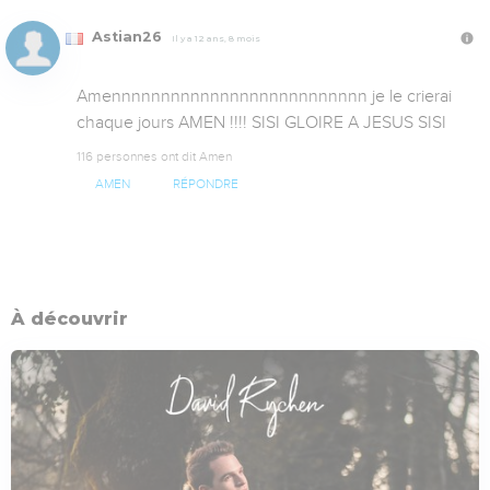
Astian26
Il y a 12 ans, 8 mois
Amennnnnnnnnnnnnnnnnnnnnnnnnn je le crierai 
chaque jours AMEN !!!! SISI GLOIRE A JESUS SISI
116 personnes ont dit Amen
AMEN
RÉPONDRE
À découvrir