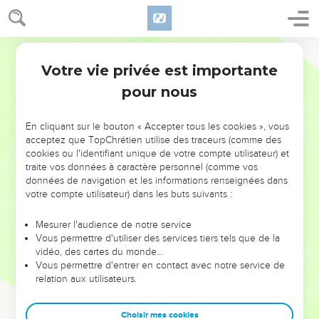
Votre vie privée est importante
pour nous
NE MANQUEZ PAS L’ÉVÉNEMENT
En cliquant sur le bouton « Accepter tous les cookies », vous
DE L’ANNÉE !
acceptez que TopChrétien utilise des traceurs (comme des
cookies ou l'identifiant unique de votre compte utilisateur) et
ET SI LEURS ERREURS POUVAIENT VOUS ÉVITER LES
traite vos données à caractère personnel (comme vos
VOTRES ?
données de navigation et les informations renseignées dans
votre compte utilisateur) dans les buts suivants :
On admire souvent les leaders pour leurs réussites, leur impact,
leur foi ou leur vision. Mais on voit moins les doutes, les erreurs
Mesurer l'audience de notre service
Vous permettre d'utiliser des services tiers tels que de la
et les saisons difficiles qu'ils ont traversés, alors même que ce
vidéo, des cartes du monde…
sont elles qui les ont façonnés.
Vous permettre d'entrer en contact avec notre service de
relation aux utilisateurs.
Dans cette conférence, leaders, entrepreneurs, et responsables
reviennent sur les erreurs marquantes de leur parcours et les
clés pour avancer avec plus de sagesse afin que leurs erreurs
Choisir mes cookies