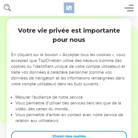
Votre vie privée est importante
pour nous
NE MANQUEZ PAS L’ÉVÉNEMENT
En cliquant sur le bouton « Accepter tous les cookies », vous
DE L’ANNÉE !
acceptez que TopChrétien utilise des traceurs (comme des
cookies ou l'identifiant unique de votre compte utilisateur) et
ET SI LEURS ERREURS POUVAIENT VOUS ÉVITER LES
traite vos données à caractère personnel (comme vos
VOTRES ?
données de navigation et les informations renseignées dans
votre compte utilisateur) dans les buts suivants :
On admire souvent les leaders pour leurs réussites, leur impact,
leur foi ou leur vision. Mais on voit moins les doutes, les erreurs
Mesurer l'audience de notre service
Vous permettre d'utiliser des services tiers tels que de la
et les saisons difficiles qu'ils ont traversés, alors même que ce
vidéo, des cartes du monde…
sont elles qui les ont façonnés.
Vous permettre d'entrer en contact avec notre service de
relation aux utilisateurs.
Dans cette conférence, leaders, entrepreneurs, et responsables
reviennent sur les erreurs marquantes de leur parcours et les
clés pour avancer avec plus de sagesse afin que leurs erreurs
Choisir mes cookies