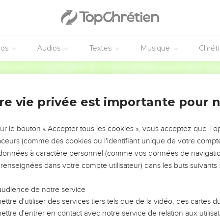
éos
Audios
Textes
Musique
Chrét
re vie privée est importante pour 
NEMENT DE L’ANNÉE !
ÉVITER LES VOTRES ?
sur le bouton « Accepter tous les cookies », vous acceptez que T
traceurs (comme des cookies ou l'identifiant unique de votre compte 
tes, leur impact, leur foi ou leur vision. Mais on voit
s données à caractère personnel (comme vos données de navigatio
fficiles qu'ils ont traversés, alors même que ce sont
 renseignées dans votre compte utilisateur) dans les buts suivants 
audience de notre service
s, et responsables reviennent sur les erreurs
 avancer avec plus de sagesse afin que leurs erreurs
ttre d'utiliser des services tiers tels que de la vidéo, des cartes
un ministère, une équipe, un groupe ou une famille,
ttre d'entrer en contact avec notre service de relation aux utilisat