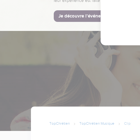
leur expérience est faite pour vous.
Je découvre l’événement
TopChrétien
TopChrétien Musique
Clip