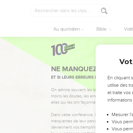
Au quotidien
Bible
Vid
Vot
NE MANQUEZ PAS L’ÉVÉ
ET SI LEURS ERREURS POUVAIENT VOUS 
En cliquant 
utilise des 
On admire souvent les leaders pour leurs réussi
et traite vo
moins les doutes, les erreurs et les saisons di
informations
elles qui les ont façonnés.
Mesurer l'
Dans cette conférence, leaders, entrepreneur
marquantes de leur parcours et les clés pour
Vous perme
deviennent vos tremplins. Que vous guidiez 
Vous perme