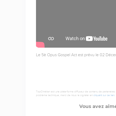
Le 5è Opus Gospel Act est prévu le 02 Déc
TopChrétien est une plate-forme diffuseur de contenu de partenaires de
problème technique, merci de nous le signaler en
cliquant sur ce lien
.
Vous avez aimé