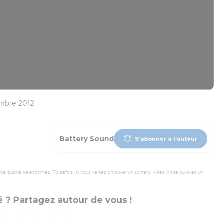
embre 2012
Battery Sound
S'abonner à l'auteur
 qualité sélectionnés. Toutefois, si vous veniez à trouver un contenu vidéo illicite ou avec un
 ? Partagez autour de vous !