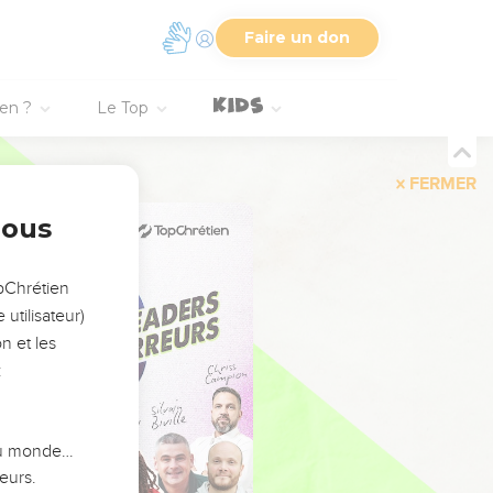
Faire un don
ien ?
Le Top
FERMER
nous
opChrétien
utilisateur)
n et les
:
 du monde…
eurs.