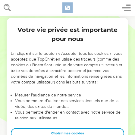
Votre vie privée est importante
pour nous
NE MANQUEZ PAS L’ÉVÉNEMENT
En cliquant sur le bouton « Accepter tous les cookies », vous
DE L’ANNÉE !
acceptez que TopChrétien utilise des traceurs (comme des
cookies ou l'identifiant unique de votre compte utilisateur) et
ET SI LEURS ERREURS POUVAIENT VOUS ÉVITER LES
traite vos données à caractère personnel (comme vos
VOTRES ?
données de navigation et les informations renseignées dans
votre compte utilisateur) dans les buts suivants :
On admire souvent les leaders pour leurs réussites, leur impact,
leur foi ou leur vision. Mais on voit moins les doutes, les erreurs
Mesurer l'audience de notre service
Vous permettre d'utiliser des services tiers tels que de la
et les saisons difficiles qu'ils ont traversés, alors même que ce
vidéo, des cartes du monde…
sont elles qui les ont façonnés.
Vous permettre d'entrer en contact avec notre service de
relation aux utilisateurs.
Dans cette conférence, leaders, entrepreneurs, et responsables
reviennent sur les erreurs marquantes de leur parcours et les
clés pour avancer avec plus de sagesse afin que leurs erreurs
Choisir mes cookies