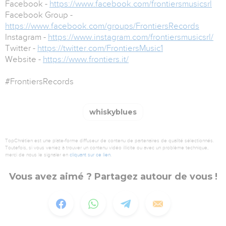
Facebook -
https://www.facebook.com/frontiersmusicsrl
Facebook Group -
https://www.facebook.com/groups/FrontiersRecords
Instagram -
https://www.instagram.com/frontiersmusicsrl/
Twitter -
https://twitter.com/FrontiersMusic1
Website -
https://www.frontiers.it/
#FrontiersRecords
whiskyblues
TopChrétien est une plate-forme diffuseur de contenu de partenaires de qualité sélectionnés.
Toutefois, si vous veniez à trouver un contenu vidéo illicite ou avec un problème technique,
merci de nous le signaler en
cliquant sur ce lien
.
Vous avez aimé ? Partagez autour de vous !