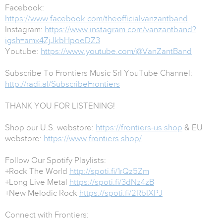
Facebook:
https://www.facebook.com/theofficialvanzantband
Instagram:
https://www.instagram.com/vanzantband?
igsh=amx4ZjJkbHpoeDZ3
Youtube:
https://www.youtube.com/@VanZantBand
Subscribe To Frontiers Music Srl YouTube Channel:
http://radi.al/SubscribeFrontiers
THANK YOU FOR LISTENING!
Shop our U.S. webstore:
https://frontiers-us.shop
& EU
webstore:
https://www.frontiers.shop/
Follow Our Spotify Playlists:
+Rock The World
http://spoti.fi/1rQz5Zm
+Long Live Metal
https://spoti.fi/3dNz4zB
+New Melodic Rock
https://spoti.fi/2RbIXPJ
Connect with Frontiers: