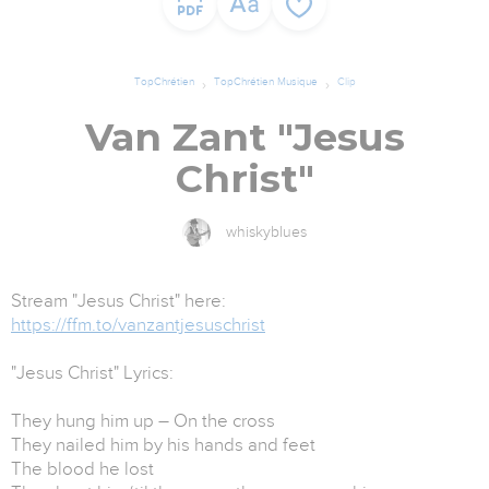
TopChrétien
TopChrétien Musique
Clip
Van Zant "Jesus
Christ"
whiskyblues
Stream "Jesus Christ" here:
https://ffm.to/vanzantjesuschrist
"Jesus Christ" Lyrics:
They hung him up – On the cross
They nailed him by his hands and feet
The blood he lost