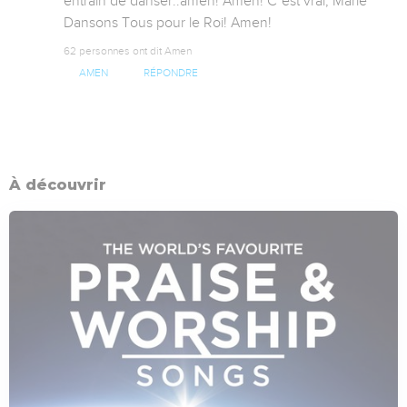
entrain de danser..amen! Amen! C"est vrai, Marie 
Dansons Tous pour le Roi! Amen!
62 personnes ont dit Amen
AMEN
RÉPONDRE
À découvrir