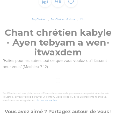
TopChrétien
TopChrétien Musique
Clip
Chant chrétien kabyle
- Ayen tebyam a wen-
itwaxdem
"Faites pour les autres tout ce que vous voulez qu'il fassent
pour vous" (Matthieu 7:12)
TopChrétien est une plate-forme diffuseur de contenu de partenaires de qualité sélectionnés.
Toutefois, si vous veniez à trouver un contenu vidéo illicite ou avec un problème technique,
merci de nous le signaler en
cliquant sur ce lien
.
Vous avez aimé ? Partagez autour de vous !