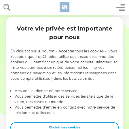
Votre vie privée est importante
pour nous
NE MANQUEZ PAS L’ÉVÉNEMENT
En cliquant sur le bouton « Accepter tous les cookies », vous
DE L’ANNÉE !
acceptez que TopChrétien utilise des traceurs (comme des
cookies ou l'identifiant unique de votre compte utilisateur) et
ET SI LEURS ERREURS POUVAIENT VOUS ÉVITER LES
traite vos données à caractère personnel (comme vos
VOTRES ?
données de navigation et les informations renseignées dans
votre compte utilisateur) dans les buts suivants :
On admire souvent les leaders pour leurs réussites, leur impact,
leur foi ou leur vision. Mais on voit moins les doutes, les erreurs
Mesurer l'audience de notre service
Vous permettre d'utiliser des services tiers tels que de la
et les saisons difficiles qu'ils ont traversés, alors même que ce
vidéo, des cartes du monde…
sont elles qui les ont façonnés.
Vous permettre d'entrer en contact avec notre service de
relation aux utilisateurs.
Dans cette conférence, leaders, entrepreneurs, et responsables
reviennent sur les erreurs marquantes de leur parcours et les
clés pour avancer avec plus de sagesse afin que leurs erreurs
Choisir mes cookies