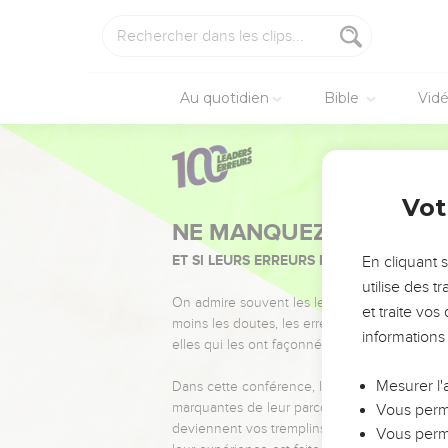
Au quotidien
Bible
Vid
Vot
NE MANQUEZ PAS L’ÉVÉ
ET SI LEURS ERREURS POUVAIENT VOUS 
En cliquant 
utilise des 
On admire souvent les leaders pour leurs réussi
et traite vo
moins les doutes, les erreurs et les saisons di
informations
elles qui les ont façonnés.
Mesurer l'
Dans cette conférence, leaders, entrepreneur
marquantes de leur parcours et les clés pour
Vous perme
deviennent vos tremplins. Que vous guidiez 
Vous perme