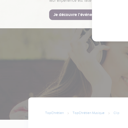
leur expérience est faite pour vous.
Je découvre l’événement
TopChrétien
TopChrétien Musique
Clip