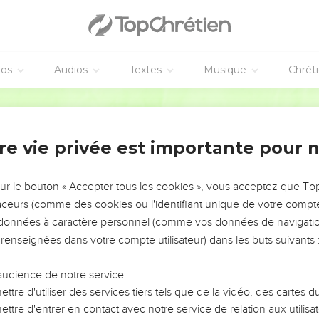
éos
Audios
Textes
Musique
Chrét
re vie privée est importante pour 
NEMENT DE L’ANNÉE !
ÉVITER LES VOTRES ?
sur le bouton « Accepter tous les cookies », vous acceptez que T
traceurs (comme des cookies ou l'identifiant unique de votre compte 
tes, leur impact, leur foi ou leur vision. Mais on voit
s données à caractère personnel (comme vos données de navigatio
fficiles qu'ils ont traversés, alors même que ce sont
 renseignées dans votre compte utilisateur) dans les buts suivants 
audience de notre service
s, et responsables reviennent sur les erreurs
 avancer avec plus de sagesse afin que leurs erreurs
ttre d'utiliser des services tiers tels que de la vidéo, des cartes
un ministère, une équipe, un groupe ou une famille,
ttre d'entrer en contact avec notre service de relation aux utilisat