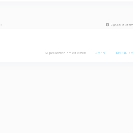
is
Signaler le comm
51 personnes ont dit Amen
AMEN
RÉPONDR