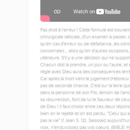
Pas droit à l'erreur ! Cette formule est souve
chirurgicale délicate, d'un examen à passer, 
qu'en cas d'erreur ou de défaillance, les con
concernées... alors qu'en d'autres occasions, 
ultérieure. S'il y a une décision qui ne suppor
Chacun doit la prendre, un jour ou l'autre, et
règle avec Dieu aura des conséquences terribl
Car après la mort vient le jugement (Hébreux 9
pas de seconde chance. C'est sur la terre que 
dans la personne de son Fils, témoin de l'amour
sa résurrection, font de lui le Sauveur de ceu
de Dieu ! Il faut choisir entre ces deux répon
bien on le rejette et on est perdu. "Celui qui a 
pas la vie" (1 Jean 5. 12). Saisissez aujourd'h
voix, n'endurcissez pas vos cœurs. (BIBLE: H