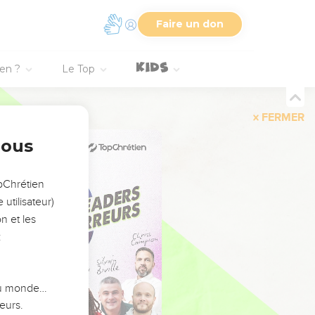
Faire un don
ien ?
Le Top
FERMER
nous
opChrétien
utilisateur)
n et les
:
 du monde…
eurs.