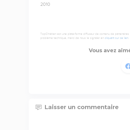
2010
TopChrétien est une plate-forme diffuseur de contenu de partenaires de
problème technique, merci de nous le signaler en
cliquant sur ce lien
.
Vous avez aimé
Laisser un commentaire