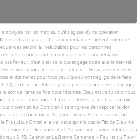
nt employée par les médias, qu'il s'agisse d'une opération
d'un match à disputer... Les commentateurs laissent entendre
séquences seront là, inéluctables pour les personnes
ces échecs pourraient être rattrapés lors d'une tentative
te pas l'erreur, c'est bien celle qui engage notre avenir éternel.
 c'est la plus importante de toute notre vie. Ne pas se mettre en
es et éternelles pour tous ceux qui auront négligé de le faire.
. 27), et dans l'au-delà il n'y aura pas de séance de rattrapage,
le sort de l'âme se fixe pour l'éternité. Dieu est venu vers nous
 infini qu'il nous portait. La vie de Jésus, sa mort sur la croix,
x qui croient en lui. Combien il serait grave de mépriser le don
ses : ou bien l'on croit au Seigneur Jésus et on est sauvé, ou
le Fils (Jésus Christ) a la vie, celui qui n'a pas le Fils de Dieu n'a
ui l'occasion que Dieu vous offre. Aujourd'hui, si vous entendez sa
ébreux 3. 15) Calendrier La Bonne Semence -- Feuillet du 7 avril