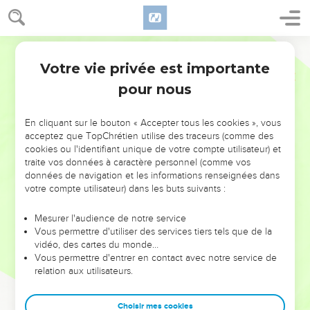
Votre vie privée est importante
pour nous
NE MANQUEZ PAS L’ÉVÉNEMENT
En cliquant sur le bouton « Accepter tous les cookies », vous
DE L’ANNÉE !
acceptez que TopChrétien utilise des traceurs (comme des
cookies ou l'identifiant unique de votre compte utilisateur) et
ET SI LEURS ERREURS POUVAIENT VOUS ÉVITER LES
traite vos données à caractère personnel (comme vos
VOTRES ?
données de navigation et les informations renseignées dans
votre compte utilisateur) dans les buts suivants :
On admire souvent les leaders pour leurs réussites, leur impact,
leur foi ou leur vision. Mais on voit moins les doutes, les erreurs
Mesurer l'audience de notre service
Vous permettre d'utiliser des services tiers tels que de la
et les saisons difficiles qu'ils ont traversés, alors même que ce
vidéo, des cartes du monde…
sont elles qui les ont façonnés.
Vous permettre d'entrer en contact avec notre service de
relation aux utilisateurs.
Dans cette conférence, leaders, entrepreneurs, et responsables
reviennent sur les erreurs marquantes de leur parcours et les
clés pour avancer avec plus de sagesse afin que leurs erreurs
Choisir mes cookies