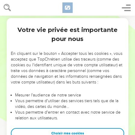
Votre vie privée est importante
pour nous
NE MANQUEZ PAS L’ÉVÉNEMENT
En cliquant sur le bouton « Accepter tous les cookies », vous
DE L’ANNÉE !
acceptez que TopChrétien utilise des traceurs (comme des
cookies ou l'identifiant unique de votre compte utilisateur) et
ET SI LEURS ERREURS POUVAIENT VOUS ÉVITER LES
traite vos données à caractère personnel (comme vos
VOTRES ?
données de navigation et les informations renseignées dans
votre compte utilisateur) dans les buts suivants :
On admire souvent les leaders pour leurs réussites, leur impact,
leur foi ou leur vision. Mais on voit moins les doutes, les erreurs
Mesurer l'audience de notre service
Vous permettre d'utiliser des services tiers tels que de la
et les saisons difficiles qu'ils ont traversés, alors même que ce
vidéo, des cartes du monde…
sont elles qui les ont façonnés.
Vous permettre d'entrer en contact avec notre service de
relation aux utilisateurs.
Dans cette conférence, leaders, entrepreneurs, et responsables
reviennent sur les erreurs marquantes de leur parcours et les
clés pour avancer avec plus de sagesse afin que leurs erreurs
Choisir mes cookies