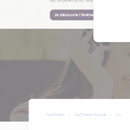
leur expérience est faite pour vous.
Je découvre l’événement
TopChrétien
TopChrétien Musique
Clip