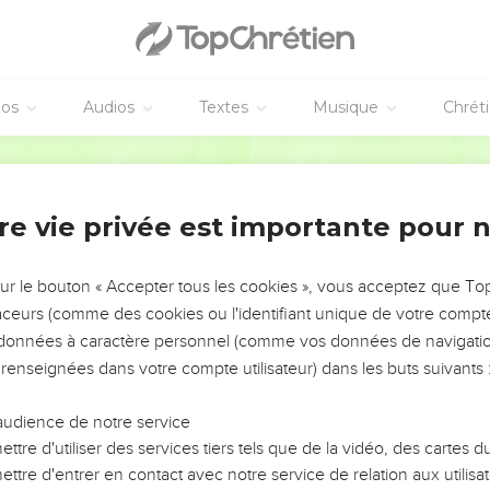
éos
Audios
Textes
Musique
Chrét
re vie privée est importante pour 
NEMENT DE L’ANNÉE !
ÉVITER LES VOTRES ?
sur le bouton « Accepter tous les cookies », vous acceptez que T
traceurs (comme des cookies ou l'identifiant unique de votre compte 
tes, leur impact, leur foi ou leur vision. Mais on voit
s données à caractère personnel (comme vos données de navigatio
fficiles qu'ils ont traversés, alors même que ce sont
 renseignées dans votre compte utilisateur) dans les buts suivants 
audience de notre service
s, et responsables reviennent sur les erreurs
 avancer avec plus de sagesse afin que leurs erreurs
ttre d'utiliser des services tiers tels que de la vidéo, des cartes
un ministère, une équipe, un groupe ou une famille,
ttre d'entrer en contact avec notre service de relation aux utilisat