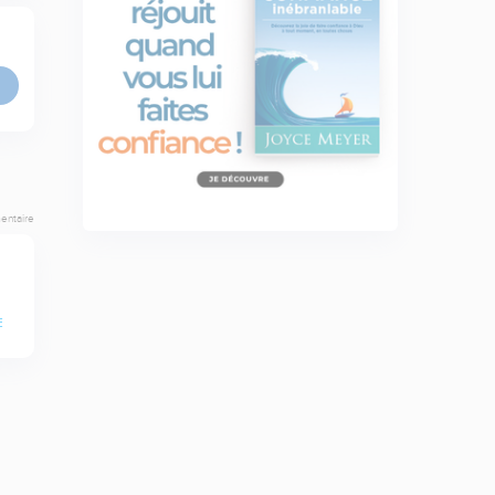
entaire
E