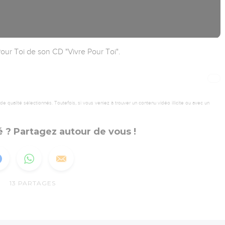
our Toi de son CD "Vivre Pour Toi".
 qualité sélectionnés. Toutefois, si vous veniez à trouver un contenu vidéo illicite ou avec un
 ? Partagez autour de vous !
13
PARTAGES