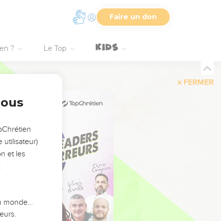
Faire un don
ien ?
Le Top
FERMER
nous
opChrétien
utilisateur)
n et les
:
 du monde…
eurs.