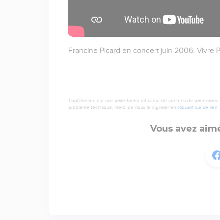
Francine Picard en concert juin 2006. Vivre P
TopChrétien est une plate-forme diffuseur de contenu de partenaires de
problème technique, merci de nous le signaler en
cliquant sur ce lien
.
Vous avez aimé