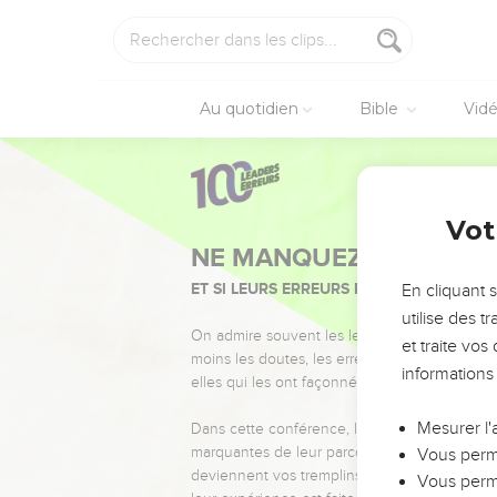
Au quotidien
Bible
Vid
Vot
NE MANQUEZ PAS L’ÉVÉ
ET SI LEURS ERREURS POUVAIENT VOUS 
En cliquant 
utilise des 
On admire souvent les leaders pour leurs réussi
et traite vo
moins les doutes, les erreurs et les saisons di
informations
elles qui les ont façonnés.
Mesurer l'
Dans cette conférence, leaders, entrepreneur
marquantes de leur parcours et les clés pour
Vous perme
deviennent vos tremplins. Que vous guidiez 
Vous perme