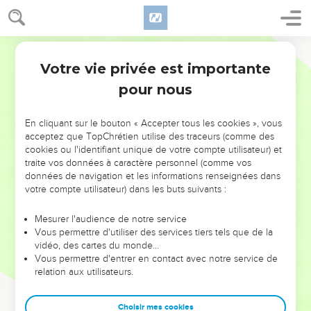
Votre vie privée est importante
pour nous
NE MANQUEZ PAS L’ÉVÉNEMENT
En cliquant sur le bouton « Accepter tous les cookies », vous
DE L’ANNÉE !
acceptez que TopChrétien utilise des traceurs (comme des
cookies ou l'identifiant unique de votre compte utilisateur) et
ET SI LEURS ERREURS POUVAIENT VOUS ÉVITER LES
traite vos données à caractère personnel (comme vos
VOTRES ?
données de navigation et les informations renseignées dans
votre compte utilisateur) dans les buts suivants :
On admire souvent les leaders pour leurs réussites, leur impact,
leur foi ou leur vision. Mais on voit moins les doutes, les erreurs
Mesurer l'audience de notre service
Vous permettre d'utiliser des services tiers tels que de la
et les saisons difficiles qu'ils ont traversés, alors même que ce
vidéo, des cartes du monde…
sont elles qui les ont façonnés.
Vous permettre d'entrer en contact avec notre service de
relation aux utilisateurs.
Dans cette conférence, leaders, entrepreneurs, et responsables
reviennent sur les erreurs marquantes de leur parcours et les
clés pour avancer avec plus de sagesse afin que leurs erreurs
Choisir mes cookies