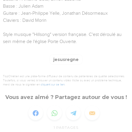
Basse : Julien Adam
Guitare : Jean-Philippe Yelle, Jonathan Désormeaux
Claviers : David Morin
Style musique "Hillsong" version française. C'est déroulé au
sein même de l'église Porte Ouverte.
jesusregne
TopChrétien est une plate-forme diffuseur de contenu de partenaires de qualité sélectionnés.
Toutefois, si vous veniez à trouver un contenu vidéo illicite ou avec un problème technique,
merci de nous le signaler en
cliquant sur ce lien
.
Vous avez aimé ? Partagez autour de vous !
1
PARTAGES