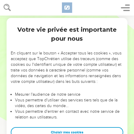
Votre vie privée est importante
pour nous
NE MANQUEZ PAS L’ÉVÉNEMENT
En cliquant sur le bouton « Accepter tous les cookies », vous
DE L’ANNÉE !
acceptez que TopChrétien utilise des traceurs (comme des
cookies ou l'identifiant unique de votre compte utilisateur) et
ET SI LEURS ERREURS POUVAIENT VOUS ÉVITER LES
traite vos données à caractère personnel (comme vos
VOTRES ?
données de navigation et les informations renseignées dans
votre compte utilisateur) dans les buts suivants :
On admire souvent les leaders pour leurs réussites, leur impact,
leur foi ou leur vision. Mais on voit moins les doutes, les erreurs
Mesurer l'audience de notre service
Vous permettre d'utiliser des services tiers tels que de la
et les saisons difficiles qu'ils ont traversés, alors même que ce
vidéo, des cartes du monde…
sont elles qui les ont façonnés.
Vous permettre d'entrer en contact avec notre service de
relation aux utilisateurs.
Dans cette conférence, leaders, entrepreneurs, et responsables
reviennent sur les erreurs marquantes de leur parcours et les
clés pour avancer avec plus de sagesse afin que leurs erreurs
Choisir mes cookies