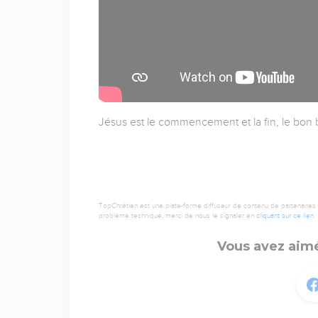
Jésus est le commencement et la fin, le bon 
TopChrétien est une plate-forme diffuseur de contenu de partenaires de
problème technique, merci de nous le signaler en
cliquant sur ce lien
.
Vous avez aimé