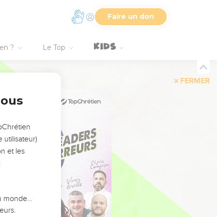
Faire un don
ien ?
Le Top
FERMER
nous
opChrétien
utilisateur)
n et les
:
 du monde…
eurs.