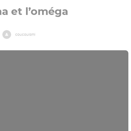
ha et l’oméga
coucouismi