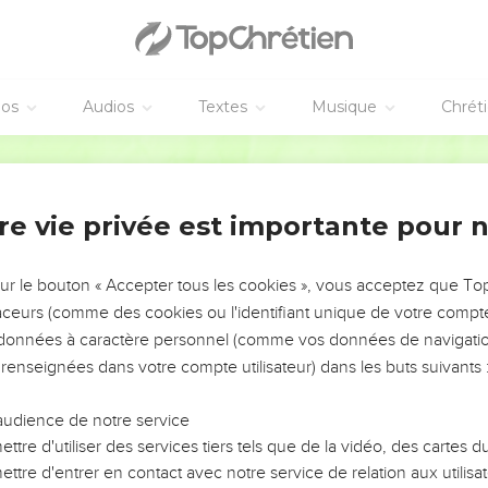
éos
Audios
Textes
Musique
Chrét
re vie privée est importante pour 
NEMENT DE L’ANNÉE !
ÉVITER LES VOTRES ?
sur le bouton « Accepter tous les cookies », vous acceptez que T
traceurs (comme des cookies ou l'identifiant unique de votre compte 
tes, leur impact, leur foi ou leur vision. Mais on voit
s données à caractère personnel (comme vos données de navigatio
fficiles qu'ils ont traversés, alors même que ce sont
 renseignées dans votre compte utilisateur) dans les buts suivants 
audience de notre service
s, et responsables reviennent sur les erreurs
 avancer avec plus de sagesse afin que leurs erreurs
ttre d'utiliser des services tiers tels que de la vidéo, des cartes
un ministère, une équipe, un groupe ou une famille,
ttre d'entrer en contact avec notre service de relation aux utilisat