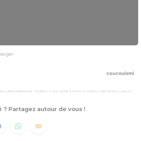
berger.
coucouismi
 qualité sélectionnés. Toutefois, si vous veniez à trouver un contenu vidéo illicite ou avec un
 ? Partagez autour de vous !