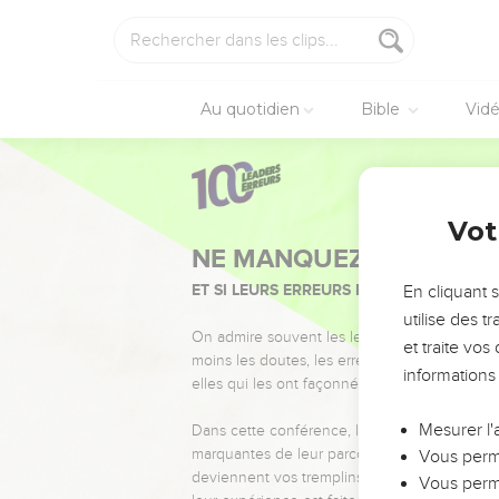
Au quotidien
Bible
Vid
Vot
NE MANQUEZ PAS L’ÉVÉ
ET SI LEURS ERREURS POUVAIENT VOUS 
En cliquant 
utilise des 
On admire souvent les leaders pour leurs réussi
et traite vo
moins les doutes, les erreurs et les saisons di
informations
elles qui les ont façonnés.
Mesurer l'
Dans cette conférence, leaders, entrepreneur
marquantes de leur parcours et les clés pour
Vous perme
deviennent vos tremplins. Que vous guidiez 
Vous perme