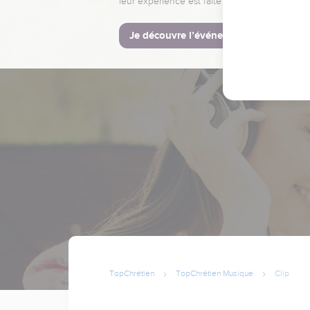
leur expérience est faite pour vous.
Je découvre l’événement
TopChrétien
TopChrétien Musique
Clip