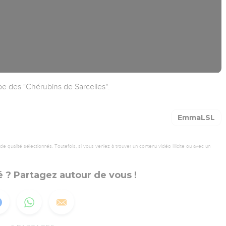
pe des "Chérubins de Sarcelles".
EmmaLSL
 qualité sélectionnés. Toutefois, si vous veniez à trouver un contenu vidéo illicite ou avec un
 ? Partagez autour de vous !