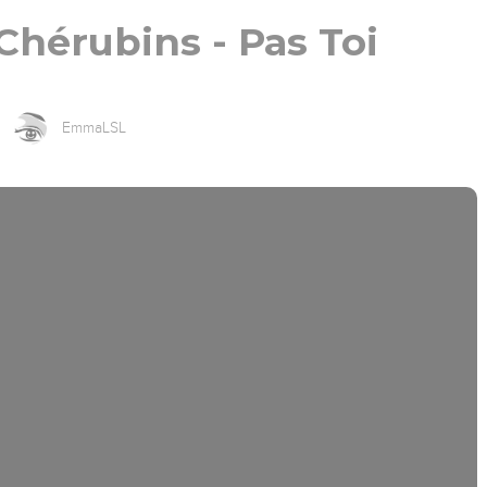
 Chérubins - Pas Toi
EmmaLSL