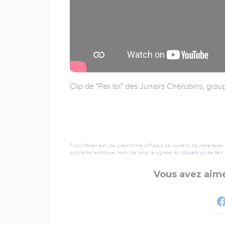
Clip de "Pas toi" des Juniors Chérubins, grou
TopChrétien est une plate-forme diffuseur de contenu de partenaires de
problème technique, merci de nous le signaler en
cliquant sur ce lien
.
Vous avez aimé