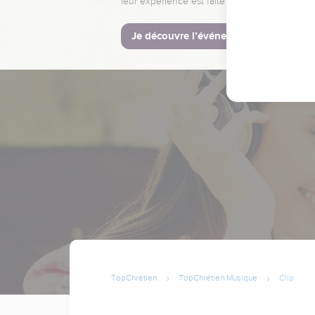
leur expérience est faite pour vous.
Je découvre l’événement
TopChrétien
TopChrétien Musique
Clip