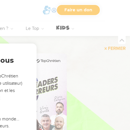
Faire un don
ien ?
Le Top
FERMER
nous
opChrétien
utilisateur)
n et les
:
 du monde…
eurs.