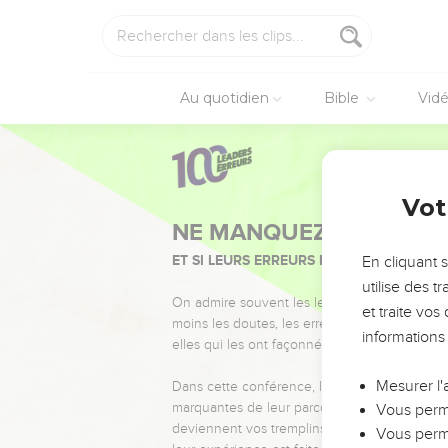
Au quotidien
Bible
Vid
Vot
NE MANQUEZ PAS L’ÉVÉ
ET SI LEURS ERREURS POUVAIENT VOUS 
En cliquant 
utilise des 
On admire souvent les leaders pour leurs réussi
et traite vo
moins les doutes, les erreurs et les saisons di
informations
elles qui les ont façonnés.
Mesurer l'
Dans cette conférence, leaders, entrepreneur
marquantes de leur parcours et les clés pour
Vous perme
deviennent vos tremplins. Que vous guidiez 
Vous perme