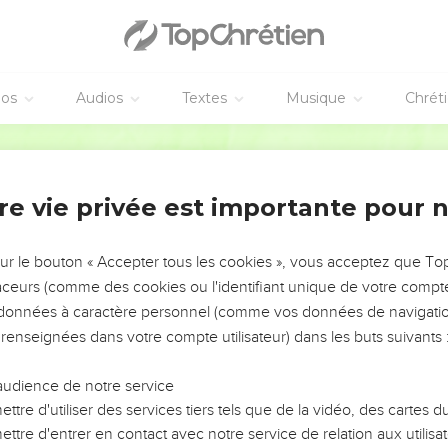
éos
Audios
Textes
Musique
Chrét
re vie privée est importante pour 
NEMENT DE L’ANNÉE !
ÉVITER LES VOTRES ?
sur le bouton « Accepter tous les cookies », vous acceptez que T
traceurs (comme des cookies ou l'identifiant unique de votre compte 
tes, leur impact, leur foi ou leur vision. Mais on voit
s données à caractère personnel (comme vos données de navigatio
fficiles qu'ils ont traversés, alors même que ce sont
 renseignées dans votre compte utilisateur) dans les buts suivants 
audience de notre service
s, et responsables reviennent sur les erreurs
 avancer avec plus de sagesse afin que leurs erreurs
ttre d'utiliser des services tiers tels que de la vidéo, des cartes
un ministère, une équipe, un groupe ou une famille,
ttre d'entrer en contact avec notre service de relation aux utilisat