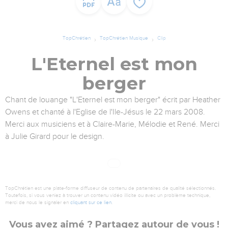
TopChrétien
TopChrétien Musique
Clip
L'Eternel est mon
berger
Chant de louange "L'Eternel est mon berger" écrit par Heather
Owens et chanté à l'Eglise de l'Ile-Jésus le 22 mars 2008.
Merci aux musiciens et à Claire-Marie, Mélodie et René. Merci
à Julie Girard pour le design.
TopChrétien est une plate-forme diffuseur de contenu de partenaires de qualité sélectionnés.
Toutefois, si vous veniez à trouver un contenu vidéo illicite ou avec un problème technique,
merci de nous le signaler en
cliquant sur ce lien
.
Vous avez aimé ? Partagez autour de vous !