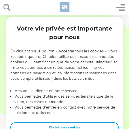
Votre vie privée est importante
pour nous
NE MANQUEZ PAS L’ÉVÉNEMENT
En cliquant sur le bouton « Accepter tous les cookies », vous
DE L’ANNÉE !
acceptez que TopChrétien utilise des traceurs (comme des
cookies ou l'identifiant unique de votre compte utilisateur) et
ET SI LEURS ERREURS POUVAIENT VOUS ÉVITER LES
traite vos données à caractère personnel (comme vos
VOTRES ?
données de navigation et les informations renseignées dans
votre compte utilisateur) dans les buts suivants :
On admire souvent les leaders pour leurs réussites, leur impact,
leur foi ou leur vision. Mais on voit moins les doutes, les erreurs
Mesurer l'audience de notre service
Vous permettre d'utiliser des services tiers tels que de la
et les saisons difficiles qu'ils ont traversés, alors même que ce
vidéo, des cartes du monde…
sont elles qui les ont façonnés.
Vous permettre d'entrer en contact avec notre service de
relation aux utilisateurs.
Dans cette conférence, leaders, entrepreneurs, et responsables
reviennent sur les erreurs marquantes de leur parcours et les
clés pour avancer avec plus de sagesse afin que leurs erreurs
Choisir mes cookies