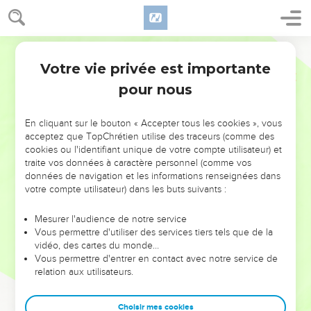
Votre vie privée est importante
pour nous
NE MANQUEZ PAS L’ÉVÉNEMENT
En cliquant sur le bouton « Accepter tous les cookies », vous
DE L’ANNÉE !
acceptez que TopChrétien utilise des traceurs (comme des
cookies ou l'identifiant unique de votre compte utilisateur) et
ET SI LEURS ERREURS POUVAIENT VOUS ÉVITER LES
traite vos données à caractère personnel (comme vos
VOTRES ?
données de navigation et les informations renseignées dans
votre compte utilisateur) dans les buts suivants :
On admire souvent les leaders pour leurs réussites, leur impact,
leur foi ou leur vision. Mais on voit moins les doutes, les erreurs
Mesurer l'audience de notre service
Vous permettre d'utiliser des services tiers tels que de la
et les saisons difficiles qu'ils ont traversés, alors même que ce
vidéo, des cartes du monde…
sont elles qui les ont façonnés.
Vous permettre d'entrer en contact avec notre service de
relation aux utilisateurs.
Dans cette conférence, leaders, entrepreneurs, et responsables
reviennent sur les erreurs marquantes de leur parcours et les
clés pour avancer avec plus de sagesse afin que leurs erreurs
Choisir mes cookies