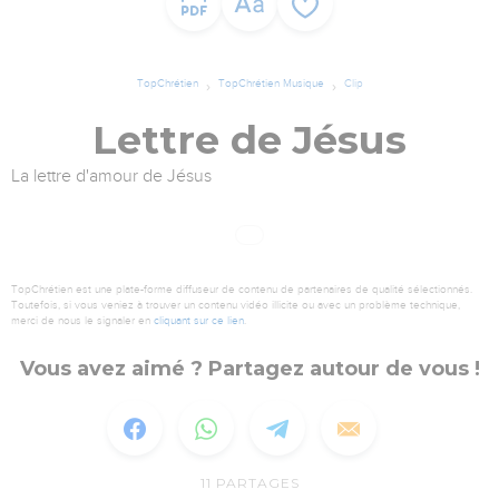
TopChrétien
TopChrétien Musique
Clip
Lettre de Jésus
La lettre d'amour de Jésus
TopChrétien est une plate-forme diffuseur de contenu de partenaires de qualité sélectionnés.
Toutefois, si vous veniez à trouver un contenu vidéo illicite ou avec un problème technique,
merci de nous le signaler en
cliquant sur ce lien
.
Vous avez aimé ? Partagez autour de vous !
11
PARTAGES