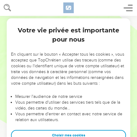
Votre vie privée est importante
pour nous
NE MANQUEZ PAS L’ÉVÉNEMENT
En cliquant sur le bouton « Accepter tous les cookies », vous
DE L’ANNÉE !
acceptez que TopChrétien utilise des traceurs (comme des
cookies ou l'identifiant unique de votre compte utilisateur) et
ET SI LEURS ERREURS POUVAIENT VOUS ÉVITER LES
traite vos données à caractère personnel (comme vos
VOTRES ?
données de navigation et les informations renseignées dans
votre compte utilisateur) dans les buts suivants :
On admire souvent les leaders pour leurs réussites, leur impact,
leur foi ou leur vision. Mais on voit moins les doutes, les erreurs
Mesurer l'audience de notre service
Vous permettre d'utiliser des services tiers tels que de la
et les saisons difficiles qu'ils ont traversés, alors même que ce
vidéo, des cartes du monde…
sont elles qui les ont façonnés.
Vous permettre d'entrer en contact avec notre service de
relation aux utilisateurs.
Dans cette conférence, leaders, entrepreneurs, et responsables
reviennent sur les erreurs marquantes de leur parcours et les
clés pour avancer avec plus de sagesse afin que leurs erreurs
Choisir mes cookies