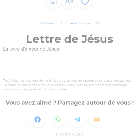
TopChrétien
TopChrétien Musique
Clip
Lettre de Jésus
La lettre d'amour de Jésus
TopChrétien est une plate-forme diffuseur de contenu de partenaires de qualité sélectionnés.
Toutefois, si vous veniez à trouver un contenu vidéo illicite ou avec un problème technique,
merci de nous le signaler en
cliquant sur ce lien
.
Vous avez aimé ? Partagez autour de vous !
11
PARTAGES