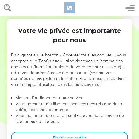
Votre vie privée est importante
pour nous
NE MANQUEZ PAS L’ÉVÉNEMENT
En cliquant sur le bouton « Accepter tous les cookies », vous
DE L’ANNÉE !
acceptez que TopChrétien utilise des traceurs (comme des
cookies ou l'identifiant unique de votre compte utilisateur) et
ET SI LEURS ERREURS POUVAIENT VOUS ÉVITER LES
traite vos données à caractère personnel (comme vos
VOTRES ?
données de navigation et les informations renseignées dans
votre compte utilisateur) dans les buts suivants :
On admire souvent les leaders pour leurs réussites, leur impact,
leur foi ou leur vision. Mais on voit moins les doutes, les erreurs
Mesurer l'audience de notre service
Vous permettre d'utiliser des services tiers tels que de la
et les saisons difficiles qu'ils ont traversés, alors même que ce
vidéo, des cartes du monde…
sont elles qui les ont façonnés.
Vous permettre d'entrer en contact avec notre service de
relation aux utilisateurs.
Dans cette conférence, leaders, entrepreneurs, et responsables
reviennent sur les erreurs marquantes de leur parcours et les
clés pour avancer avec plus de sagesse afin que leurs erreurs
Choisir mes cookies