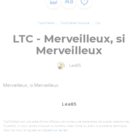
TopChrétien
TopChrétien Musique
Clip
LTC - Merveilleux, si
Merveilleux
Lea85
Merveilleux, si Merveilleux
Lea85
TopChrétien est une plate-forme diffuseur de contenu de partenaires de qualité sélectionnés.
Toutefois, si vous veniez à trouver un contenu vidéo illicite ou avec un problème technique,
merci de nous le signaler en
cliquant sur ce lien
.