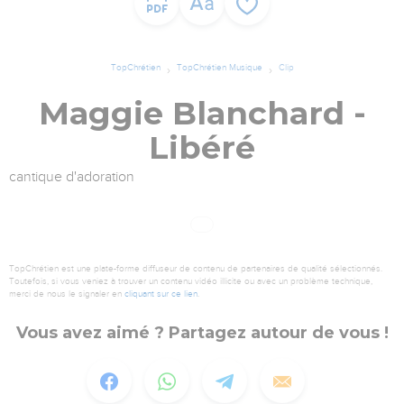
TopChrétien
TopChrétien Musique
Clip
Maggie Blanchard -
Libéré
cantique d'adoration
TopChrétien est une plate-forme diffuseur de contenu de partenaires de qualité sélectionnés.
Toutefois, si vous veniez à trouver un contenu vidéo illicite ou avec un problème technique,
merci de nous le signaler en
cliquant sur ce lien
.
Vous avez aimé ? Partagez autour de vous !