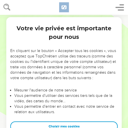
Votre vie privée est importante
pour nous
NE MANQUEZ PAS L’ÉVÉNEMENT
En cliquant sur le bouton « Accepter tous les cookies », vous
DE L’ANNÉE !
acceptez que TopChrétien utilise des traceurs (comme des
cookies ou l'identifiant unique de votre compte utilisateur) et
ET SI LEURS ERREURS POUVAIENT VOUS ÉVITER LES
traite vos données à caractère personnel (comme vos
VOTRES ?
données de navigation et les informations renseignées dans
votre compte utilisateur) dans les buts suivants :
On admire souvent les leaders pour leurs réussites, leur impact,
leur foi ou leur vision. Mais on voit moins les doutes, les erreurs
Mesurer l'audience de notre service
Vous permettre d'utiliser des services tiers tels que de la
et les saisons difficiles qu'ils ont traversés, alors même que ce
vidéo, des cartes du monde…
sont elles qui les ont façonnés.
Vous permettre d'entrer en contact avec notre service de
relation aux utilisateurs.
Dans cette conférence, leaders, entrepreneurs, et responsables
reviennent sur les erreurs marquantes de leur parcours et les
clés pour avancer avec plus de sagesse afin que leurs erreurs
Choisir mes cookies