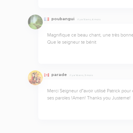
poubangui
Il y a 15 ans, 6 mois
Magnifique ce beau chant, une très bonne 
Que le seigneur te bénit
parade
Il y a 16 ans, 3 mois
Merci Seigneur d"avoir utilisé Patrick pour
ses paroles !Amen! Thanks you Justeme!