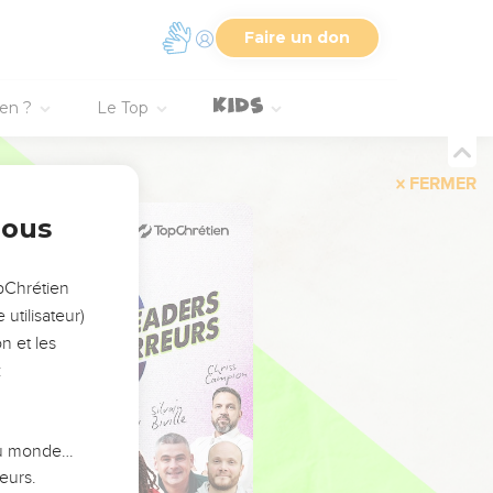
Faire un don
ien ?
Le Top
FERMER
nous
opChrétien
utilisateur)
n et les
:
 du monde…
eurs.