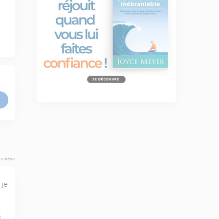
entaire
je 
E