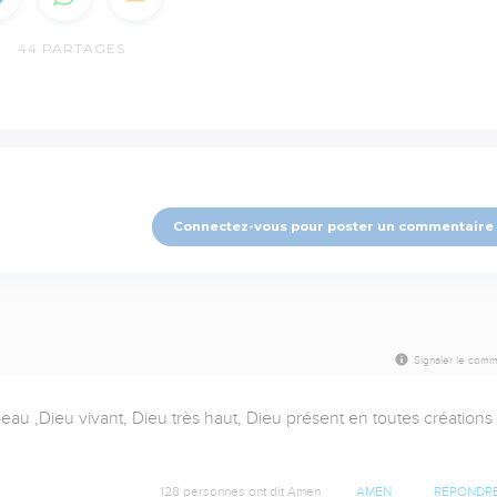
44
PARTAGES
Connectez-vous pour poster un commentaire
Signaler le comm
eau ,Dieu vivant, Dieu très haut, Dieu présent en toutes créations  
128 personnes ont dit Amen
AMEN
RÉPONDR