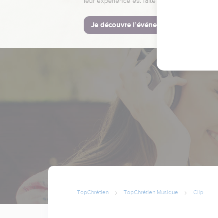
leur expérience est faite pour vous.
Je découvre l’événement
TopChrétien
TopChrétien Musique
Clip