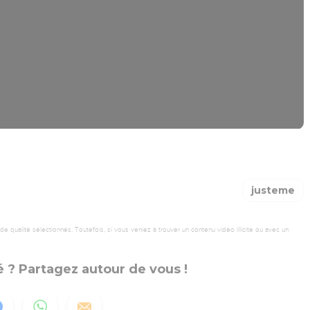
justeme
 qualité sélectionnés. Toutefois, si vous veniez à trouver un contenu vidéo illicite ou avec un
 ? Partagez autour de vous !