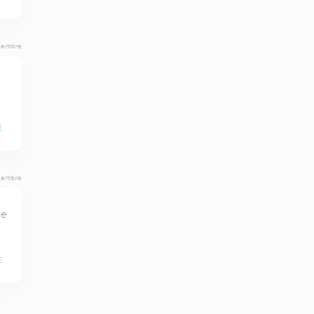
entaire
E
entaire
e 
E