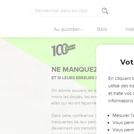
Au quotidien
Bible
Vid
Vot
NE MANQUEZ PAS L’ÉVÉ
ET SI LEURS ERREURS POUVAIENT VOUS 
En cliquant 
utilise des 
On admire souvent les leaders pour leurs réussi
et traite vo
moins les doutes, les erreurs et les saisons di
informations
elles qui les ont façonnés.
Mesurer l'
Dans cette conférence, leaders, entrepreneur
marquantes de leur parcours et les clés pour
Vous perme
deviennent vos tremplins. Que vous guidiez 
Vous perme