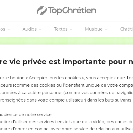
éos
Audios
Textes
Musique
Chrét
re vie privée est importante pour 
NEMENT DE L’ANNÉE !
ÉVITER LES VOTRES ?
sur le bouton « Accepter tous les cookies », vous acceptez que T
traceurs (comme des cookies ou l'identifiant unique de votre compte 
tes, leur impact, leur foi ou leur vision. Mais on voit
s données à caractère personnel (comme vos données de navigatio
fficiles qu'ils ont traversés, alors même que ce sont
 renseignées dans votre compte utilisateur) dans les buts suivants 
audience de notre service
s, et responsables reviennent sur les erreurs
 avancer avec plus de sagesse afin que leurs erreurs
ttre d'utiliser des services tiers tels que de la vidéo, des cartes
un ministère, une équipe, un groupe ou une famille,
ttre d'entrer en contact avec notre service de relation aux utilisat