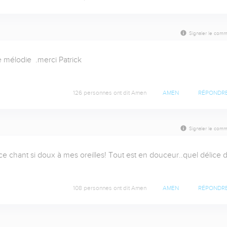
Signaler le comm
mélodie  .merci Patrick

126 personnes ont dit Amen
AMEN
RÉPONDR
Signaler le comm
 ce chant si doux à mes oreilles! Tout est en douceur..quel délice d
108 personnes ont dit Amen
AMEN
RÉPONDR