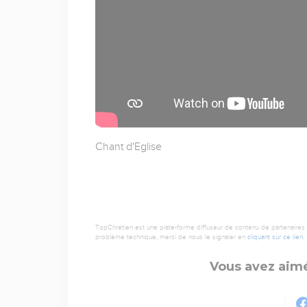
Chant d'Eglise
TopChrétien est une plate-forme diffuseur de contenu de partenaires de
problème technique, merci de nous le signaler en
cliquant sur ce lien
.
Vous avez aimé