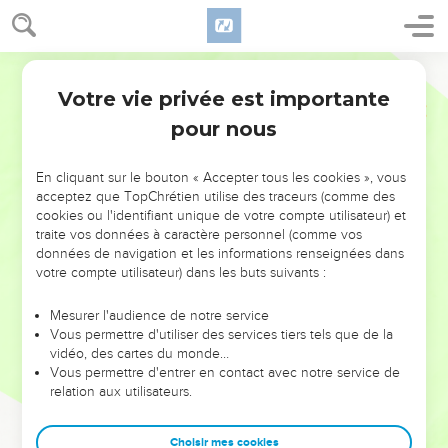
Votre vie privée est importante
pour nous
NE MANQUEZ PAS L’ÉVÉNEMENT
En cliquant sur le bouton « Accepter tous les cookies », vous
DE L’ANNÉE !
acceptez que TopChrétien utilise des traceurs (comme des
cookies ou l'identifiant unique de votre compte utilisateur) et
ET SI LEURS ERREURS POUVAIENT VOUS ÉVITER LES
traite vos données à caractère personnel (comme vos
VOTRES ?
données de navigation et les informations renseignées dans
votre compte utilisateur) dans les buts suivants :
On admire souvent les leaders pour leurs réussites, leur impact,
leur foi ou leur vision. Mais on voit moins les doutes, les erreurs
Mesurer l'audience de notre service
Vous permettre d'utiliser des services tiers tels que de la
et les saisons difficiles qu'ils ont traversés, alors même que ce
vidéo, des cartes du monde…
sont elles qui les ont façonnés.
Vous permettre d'entrer en contact avec notre service de
relation aux utilisateurs.
Dans cette conférence, leaders, entrepreneurs, et responsables
reviennent sur les erreurs marquantes de leur parcours et les
clés pour avancer avec plus de sagesse afin que leurs erreurs
Choisir mes cookies