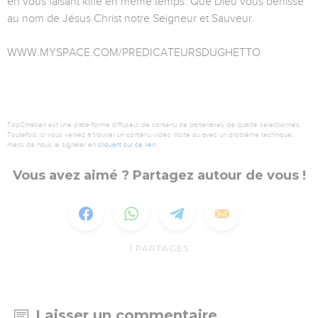
en vous faisant kiffé en même temps. Que Dieu vous bénisse
au nom de Jésus Christ notre Seigneur et Sauveur.
WWW.MYSPACE.COM/PREDICATEURSDUGHETTO
TopChrétien est une plate-forme diffuseur de contenu de partenaires de qualité sélectionnés.
Toutefois, si vous veniez à trouver un contenu vidéo illicite ou avec un problème technique,
merci de nous le signaler en
cliquant sur ce lien
.
Vous avez aimé ? Partagez autour de vous !
1
PARTAGES
Laisser un commentaire