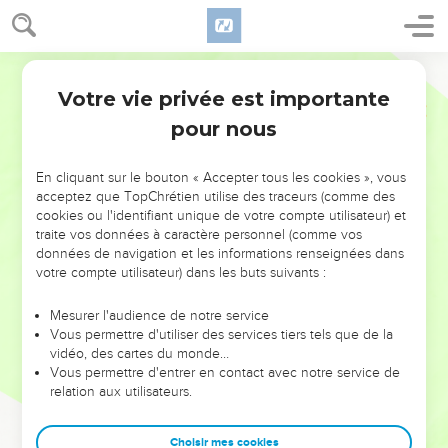
Votre vie privée est importante
pour nous
NE MANQUEZ PAS L’ÉVÉNEMENT
En cliquant sur le bouton « Accepter tous les cookies », vous
DE L’ANNÉE !
acceptez que TopChrétien utilise des traceurs (comme des
cookies ou l'identifiant unique de votre compte utilisateur) et
ET SI LEURS ERREURS POUVAIENT VOUS ÉVITER LES
traite vos données à caractère personnel (comme vos
VOTRES ?
données de navigation et les informations renseignées dans
votre compte utilisateur) dans les buts suivants :
On admire souvent les leaders pour leurs réussites, leur impact,
leur foi ou leur vision. Mais on voit moins les doutes, les erreurs
Mesurer l'audience de notre service
Vous permettre d'utiliser des services tiers tels que de la
et les saisons difficiles qu'ils ont traversés, alors même que ce
vidéo, des cartes du monde…
sont elles qui les ont façonnés.
Vous permettre d'entrer en contact avec notre service de
relation aux utilisateurs.
Dans cette conférence, leaders, entrepreneurs, et responsables
reviennent sur les erreurs marquantes de leur parcours et les
clés pour avancer avec plus de sagesse afin que leurs erreurs
Choisir mes cookies