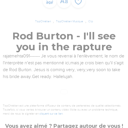
TopChrétien
TopChrétien Musique
Clip
Rod Burton - I'll see
you in the rapture
rajatmehta091------- Je vous reverrai à l'enlèvement; le nom de
l'interprète n'est pas mentionné ici,mais je crois bien qu'il s'agit
de Rod Burton. Jesus is coming very, very,very soon to take
his bride away.Get ready. Hallelujah.
TopChrétien est une plate-forme diffuseur de contenu de partenaires de qualité sélectionnés.
Toutefois, si vous veniez à trouver un contenu vidéo illicite ou avec un problème technique,
merci de nous le signaler en
cliquant sur ce lien
.
Vous avez aimé ? Partagez autour de vous !