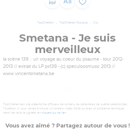
TopChrétien
TopChrétien Musique
Clip
Smetana - Je suis
merveilleux
la scène 139 :: un voyage au coeur du psaume - tour 2012-
2013 // extrait du LP ps139 - (c) speculoosmusic 2013 //
www.vincentsmetana.be
TopChrétien est une plate-forme diffuseur de contenu de partenaires de qualité sélectionnés.
Toutefois, si vous veniez à trouver un contenu vidéo illicite ou avec un problème technique,
merci de nous le signaler en
cliquant sur ce lien
.
Vous avez aimé ? Partagez autour de vous !