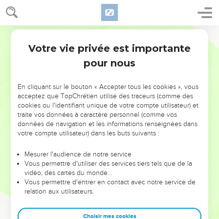
Votre vie privée est importante
pour nous
NE MANQUEZ PAS L’ÉVÉNEMENT
En cliquant sur le bouton « Accepter tous les cookies », vous
DE L’ANNÉE !
acceptez que TopChrétien utilise des traceurs (comme des
cookies ou l'identifiant unique de votre compte utilisateur) et
ET SI LEURS ERREURS POUVAIENT VOUS ÉVITER LES
traite vos données à caractère personnel (comme vos
VOTRES ?
données de navigation et les informations renseignées dans
votre compte utilisateur) dans les buts suivants :
On admire souvent les leaders pour leurs réussites, leur impact,
leur foi ou leur vision. Mais on voit moins les doutes, les erreurs
Mesurer l'audience de notre service
Vous permettre d'utiliser des services tiers tels que de la
et les saisons difficiles qu'ils ont traversés, alors même que ce
vidéo, des cartes du monde…
sont elles qui les ont façonnés.
Vous permettre d'entrer en contact avec notre service de
relation aux utilisateurs.
Dans cette conférence, leaders, entrepreneurs, et responsables
reviennent sur les erreurs marquantes de leur parcours et les
clés pour avancer avec plus de sagesse afin que leurs erreurs
Choisir mes cookies