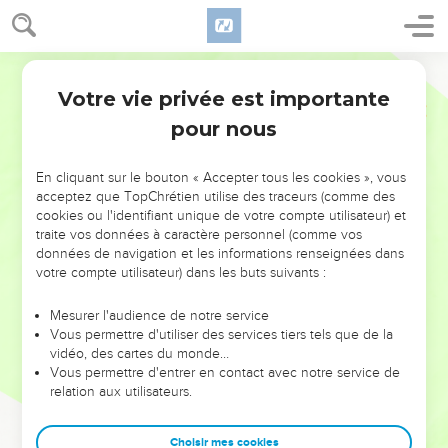
Votre vie privée est importante
pour nous
NE MANQUEZ PAS L’ÉVÉNEMENT
En cliquant sur le bouton « Accepter tous les cookies », vous
DE L’ANNÉE !
acceptez que TopChrétien utilise des traceurs (comme des
cookies ou l'identifiant unique de votre compte utilisateur) et
ET SI LEURS ERREURS POUVAIENT VOUS ÉVITER LES
traite vos données à caractère personnel (comme vos
VOTRES ?
données de navigation et les informations renseignées dans
votre compte utilisateur) dans les buts suivants :
On admire souvent les leaders pour leurs réussites, leur impact,
leur foi ou leur vision. Mais on voit moins les doutes, les erreurs
Mesurer l'audience de notre service
Vous permettre d'utiliser des services tiers tels que de la
et les saisons difficiles qu'ils ont traversés, alors même que ce
vidéo, des cartes du monde…
sont elles qui les ont façonnés.
Vous permettre d'entrer en contact avec notre service de
relation aux utilisateurs.
Dans cette conférence, leaders, entrepreneurs, et responsables
reviennent sur les erreurs marquantes de leur parcours et les
clés pour avancer avec plus de sagesse afin que leurs erreurs
Choisir mes cookies