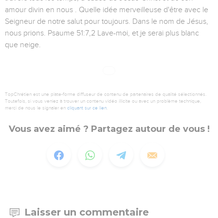
amour divin en nous . Quelle idée merveilleuse d'être avec le
Seigneur de notre salut pour toujours. Dans le nom de Jésus,
nous prions. Psaume 51:7,2 Lave-moi, et je serai plus blanc
que neige.
TopChrétien est une plate-forme diffuseur de contenu de partenaires de qualité sélectionnés.
Toutefois, si vous veniez à trouver un contenu vidéo illicite ou avec un problème technique,
merci de nous le signaler en
cliquant sur ce lien
.
Vous avez aimé ? Partagez autour de vous !
Laisser un commentaire